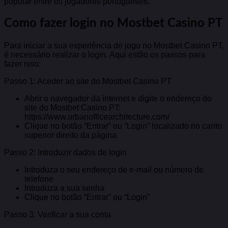
popular entre os jogadores portugueses.
Como fazer login no Mostbet Casino PT
Para iniciar a sua experiência de jogo no Mostbet Casino PT,
é necessário realizar o login. Aqui estão os passos para
fazer isso:
Passo 1: Aceder ao site do Mostbet Casino PT
Abrir o navegador da internet e digite o endereço do
site do Mostbet Casino PT:
https://www.urbanofficearchitecture.com/
Clique no botão “Entrar” ou “Login” localizado no canto
superior direito da página
Passo 2: Introduzir dados de login
Introduza o seu endereço de e-mail ou número de
telefone
Introduza a sua senha
Clique no botão “Entrar” ou “Login”
Passo 3: Verificar a sua conta