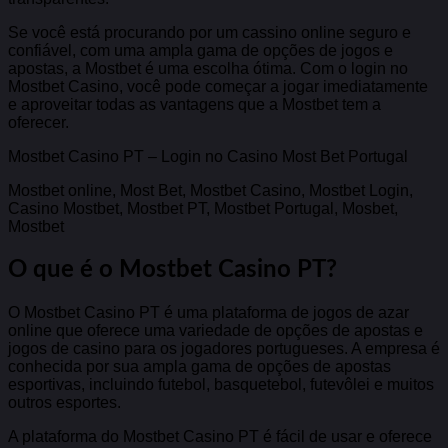
Se você está procurando por um cassino online seguro e
confiável, com uma ampla gama de opções de jogos e
apostas, a Mostbet é uma escolha ótima. Com o login no
Mostbet Casino, você pode começar a jogar imediatamente
e aproveitar todas as vantagens que a Mostbet tem a
oferecer.
Mostbet Casino PT – Login no Casino Most Bet Portugal
Mostbet online, Most Bet, Mostbet Casino, Mostbet Login,
Casino Mostbet, Mostbet PT, Mostbet Portugal, Mosbet,
Mostbet
O que é o Mostbet Casino PT?
O Mostbet Casino PT é uma plataforma de jogos de azar
online que oferece uma variedade de opções de apostas e
jogos de casino para os jogadores portugueses. A empresa é
conhecida por sua ampla gama de opções de apostas
esportivas, incluindo futebol, basquetebol, futevôlei e muitos
outros esportes.
A plataforma do Mostbet Casino PT é fácil de usar e oferece