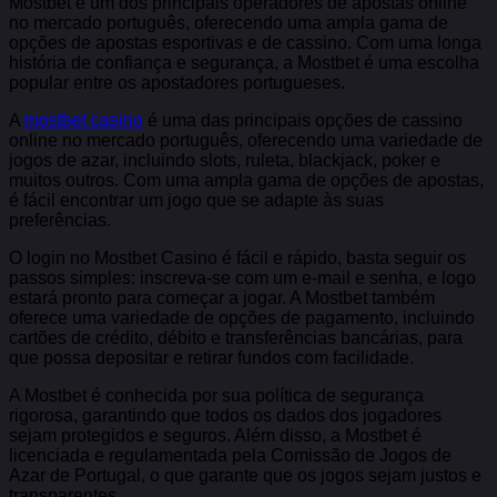
Mostbet é um dos principais operadores de apostas online
no mercado português, oferecendo uma ampla gama de
opções de apostas esportivas e de cassino. Com uma longa
história de confiança e segurança, a Mostbet é uma escolha
popular entre os apostadores portugueses.
A
mostbet casino
é uma das principais opções de cassino
online no mercado português, oferecendo uma variedade de
jogos de azar, incluindo slots, ruleta, blackjack, poker e
muitos outros. Com uma ampla gama de opções de apostas,
é fácil encontrar um jogo que se adapte às suas
preferências.
O login no Mostbet Casino é fácil e rápido, basta seguir os
passos simples: inscreva-se com um e-mail e senha, e logo
estará pronto para começar a jogar. A Mostbet também
oferece uma variedade de opções de pagamento, incluindo
cartões de crédito, débito e transferências bancárias, para
que possa depositar e retirar fundos com facilidade.
A Mostbet é conhecida por sua política de segurança
rigorosa, garantindo que todos os dados dos jogadores
sejam protegidos e seguros. Além disso, a Mostbet é
licenciada e regulamentada pela Comissão de Jogos de
Azar de Portugal, o que garante que os jogos sejam justos e
transparentes.