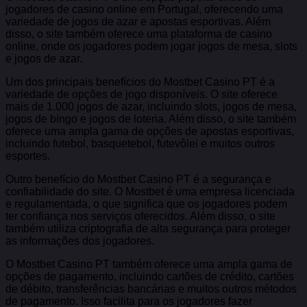
jogadores de casino online em Portugal, oferecendo uma
variedade de jogos de azar e apostas esportivas. Além
disso, o site também oferece uma plataforma de casino
online, onde os jogadores podem jogar jogos de mesa, slots
e jogos de azar.
Um dos principais benefícios do Mostbet Casino PT é a
variedade de opções de jogo disponíveis. O site oferece
mais de 1.000 jogos de azar, incluindo slots, jogos de mesa,
jogos de bingo e jogos de loteria. Além disso, o site também
oferece uma ampla gama de opções de apostas esportivas,
incluindo futebol, basquetebol, futevôlei e muitos outros
esportes.
Outro benefício do Mostbet Casino PT é a segurança e
confiabilidade do site. O Mostbet é uma empresa licenciada
e regulamentada, o que significa que os jogadores podem
ter confiança nos serviços oferecidos. Além disso, o site
também utiliza criptografia de alta segurança para proteger
as informações dos jogadores.
O Mostbet Casino PT também oferece uma ampla gama de
opções de pagamento, incluindo cartões de crédito, cartões
de débito, transferências bancárias e muitos outros métodos
de pagamento. Isso facilita para os jogadores fazer