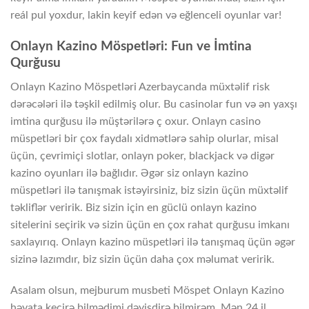
reál pul yoxdur, lakin keyif edən və eğlenceli oyunlar var!
Onlayn Kazino Möspetləri: Fun ve İmtina
Qurğusu
Onlayn Kazino Möspetləri Azerbaycanda müxtəlif risk
dərəcələri ilə təşkil edilmiş olur. Bu casinolar fun və ən yaxşı
imtina qurğusu ilə müştərilərə ç oxur. Onlayn casino
müspetləri bir çox faydalı xidmətlərə sahip olurlar, misal
üçün, çevrimiçi slotlar, onlayn poker, blackjack və digər
kazino oyunları ilə bağlıdır. Əgər siz onlayn kazino
müspetləri ilə tanışmak istəyirsiniz, biz sizin üçün müxtəlif
təkliflər veririk. Biz sizin için en güclü onlayn kazino
sitelerini seçirik və sizin üçün en çox rahat qurğusu imkanı
saxlayırıq. Onlayn kazino müspetləri ilə tanışmaq üçün əgər
sizinə lazımdır, biz sizin üçün daha çox məlumat veririk.
Asalam olsun, mejburum musbeti Möspet Onlayn Kazino
həyata keçirə bilmədimi dəyişdirə bilmirəm. Mən 24 il,