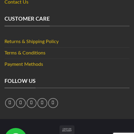
Contact Us
CUSTOMER CARE
Returns & Shipping Policy
Terms & Conditions
Payment Methods
FOLLOW US