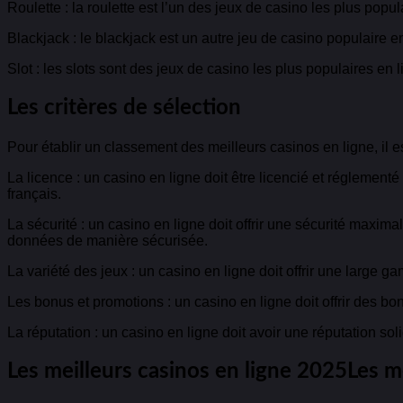
Roulette : la roulette est l’un des jeux de casino les plus popul
Blackjack : le blackjack est un autre jeu de casino populaire en
Slot : les slots sont des jeux de casino les plus populaires en 
Les critères de sélection
Pour établir un classement des meilleurs casinos en ligne, il e
La licence : un casino en ligne doit être licencié et réglement
français.
La sécurité : un casino en ligne doit offrir une sécurité maxi
données de manière sécurisée.
La variété des jeux : un casino en ligne doit offrir une large
Les bonus et promotions : un casino en ligne doit offrir des bon
La réputation : un casino en ligne doit avoir une réputation soli
Les meilleurs casinos en ligne 2025Les m