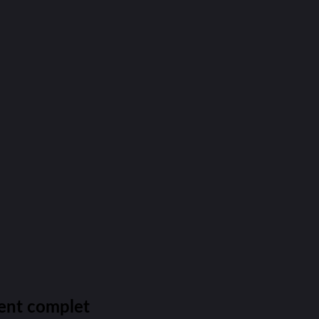
ment complet