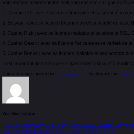
Voici notre classement des meilleurs casinos en ligne 2025, e
1. Casino 777 : avec sa licence française et sa sécurité maxima
2. Betway : avec sa licence britannique et sa variété de jeux, 
3. Casino Rizk : avec sa licence maltaise et sa sécurité SSL, C
4. Casino Géant : avec sa licence française et sa variété de j
5. Casino Bonus : avec sa licence maltaise et ses nombreux bon
Il est important de noter que ce classement est sujet à modific
This entry was posted in
Uncategorized
. Bookmark the
permal
Web Administrator
Πώς να χειριστείτε τον κωδικό προωθήσεως WinBay για το καζ
2025 Deneme Bonusu Veren Güncel Casino Siteleri