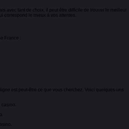
avec tant de choix, il peut être difficile de trouver le meilleur
ui correspond le mieux à vos attentes.
ne France :
n ligne est peut-être ce que vous cherchez. Voici quelques-uns
e casino.
o.
asino.