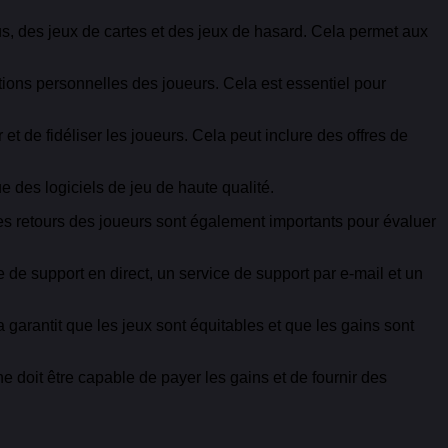
us, des jeux de cartes et des jeux de hasard. Cela permet aux
rmations personnelles des joueurs. Cela est essentiel pour
 de fidéliser les joueurs. Cela peut inclure des offres de
que des logiciels de jeu de haute qualité.
 Les retours des joueurs sont également importants pour évaluer
e de support en direct, un service de support par e-mail et un
a garantit que les jeux sont équitables et que les gains sont
gne doit être capable de payer les gains et de fournir des