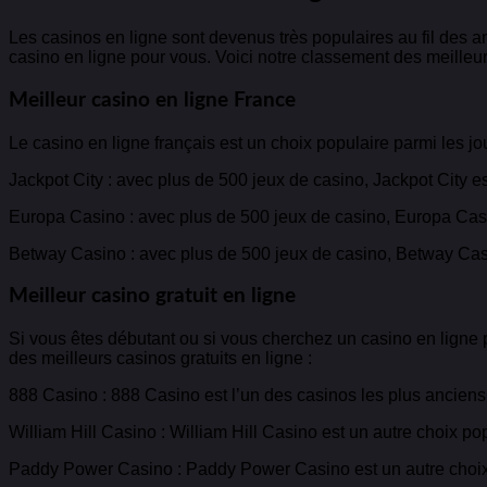
Les casinos en ligne sont devenus très populaires au fil des ans
casino en ligne pour vous. Voici notre classement des meilleur
Meilleur casino en ligne France
Le casino en ligne français est un choix populaire parmi les j
Jackpot City : avec plus de 500 jeux de casino, Jackpot City es
Europa Casino : avec plus de 500 jeux de casino, Europa Casin
Betway Casino : avec plus de 500 jeux de casino, Betway Casin
Meilleur casino gratuit en ligne
Si vous êtes débutant ou si vous cherchez un casino en ligne p
des meilleurs casinos gratuits en ligne :
888 Casino : 888 Casino est l’un des casinos les plus anciens e
William Hill Casino : William Hill Casino est un autre choix pop
Paddy Power Casino : Paddy Power Casino est un autre choix po