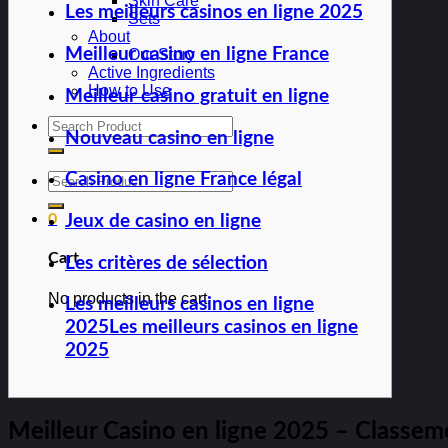
Skin Care
Les meilleurs casinos en ligne 2025
Sets
About
Meilleur casino en ligne France
Our Story
Active Ingredients
How to Use
Meilleur casino gratuit en ligne
Search
Nouveau casino en ligne
for:
Search
Casino en ligne France légal
for:
0
Jeux de casino en ligne
Cart
Les critères de sélection
No products in the cart.
Les meilleurs casinos en ligne
2025Les meilleurs casinos en ligne
2025
Meilleur Casino en ligne 2025 – Classe