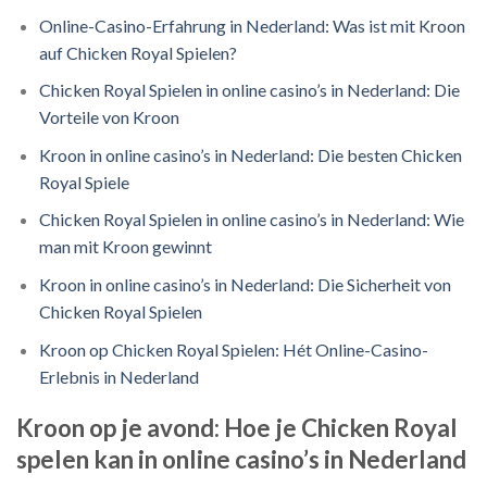
Online-Casino-Erfahrung in Nederland: Was ist mit Kroon
auf Chicken Royal Spielen?
Chicken Royal Spielen in online casino’s in Nederland: Die
Vorteile von Kroon
Kroon in online casino’s in Nederland: Die besten Chicken
Royal Spiele
Chicken Royal Spielen in online casino’s in Nederland: Wie
man mit Kroon gewinnt
Kroon in online casino’s in Nederland: Die Sicherheit von
Chicken Royal Spielen
Kroon op Chicken Royal Spielen: Hét Online-Casino-
Erlebnis in Nederland
Kroon op je avond: Hoe je Chicken Royal
spelen kan in online casino’s in Nederland