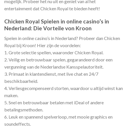
mogelijk. Probeer het nu uit en geniet van al het
entertainment dat Chicken Royal te bieden heeft!
Chicken Royal Spielen in online casino’s in
Nederland: Die Vorteile von Kroon
Spelen in online casino’s in Nederland? Probeer dan Chicken
Royal bij Kroon! Hier zijn de voordelen:
1. Grote selectie spellen, waaronder Chicken Royal.
2. Veilig en betrouwbaar spelen, gegarandeerd door een
vergunning van de Nederlandse Kansspelautoriteit.
3. Primaat in klantendienst, met live chat en 24/7
beschikbaarheid.
4. Verliesgecompenseerd storten, waardoor u altijd winst kan
maken.
5. Snel en betrouwbaar betalen met iDeal of andere
betalingsmethoden.
6. Leuk en spannend spelverloop, met mooie graphics en
soundeffects.