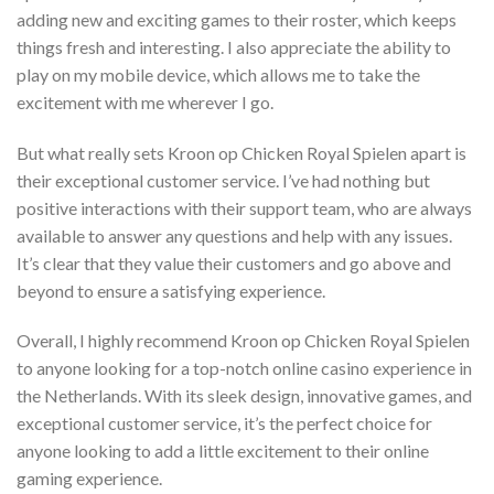
adding new and exciting games to their roster, which keeps
things fresh and interesting. I also appreciate the ability to
play on my mobile device, which allows me to take the
excitement with me wherever I go.
But what really sets Kroon op Chicken Royal Spielen apart is
their exceptional customer service. I’ve had nothing but
positive interactions with their support team, who are always
available to answer any questions and help with any issues.
It’s clear that they value their customers and go above and
beyond to ensure a satisfying experience.
Overall, I highly recommend Kroon op Chicken Royal Spielen
to anyone looking for a top-notch online casino experience in
the Netherlands. With its sleek design, innovative games, and
exceptional customer service, it’s the perfect choice for
anyone looking to add a little excitement to their online
gaming experience.