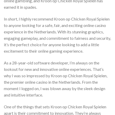
online gambling, and Kroon op Chicken Royal Spielen has
earned it in spades.
In short, I highly recommend Kroon op Chicken Royal Spielen
to anyone looking for a safe, fair, and exciting online casino
experience in the Netherlands. With its stunning graphics,
engaging gameplay, and commitment to fairness and security,
it’s the perfect choice for anyone looking to add a little
excitement to their online gaming experience.
As a 28-year-old software developer, I’m always on the
lookout for new and innovative online experiences. That’s
why I was so impressed by Kroon op Chicken Royal Spielen,
the premier online casino in the Netherlands. From the
moment I logged on, I was blown away by the sleek design
and intuitive interface.
One of the things that sets Kroon op Chicken Royal Spielen
apart is their commitment to innovation. They’re always