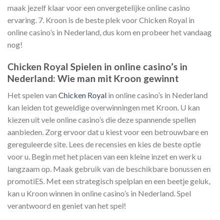
maak jezelf klaar voor een onvergetelijke online casino
ervaring. 7. Kroon is de beste plek voor Chicken Royal in
online casino’s in Nederland, dus kom en probeer het vandaag
nog!
Chicken Royal Spielen in online casino’s in
Nederland: Wie man mit Kroon gewinnt
Het spelen van
Chicken Royal
in online casino’s in Nederland
kan leiden tot geweldige overwinningen met Kroon. U kan
kiezen uit vele online casino’s die deze spannende spellen
aanbieden. Zorg ervoor dat u kiest voor een betrouwbare en
gereguleerde site. Lees de recensies en kies de beste optie
voor u. Begin met het placen van een kleine inzet en werk u
langzaam op. Maak gebruik van de beschikbare bonussen en
promotiES. Met een strategisch spelplan en een beetje geluk,
kan u Kroon winnen in online casino’s in Nederland. Spel
verantwoord en geniet van het spel!