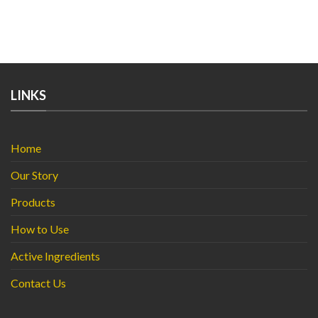
LINKS
Home
Our Story
Products
How to Use
Active Ingredients
Contact Us