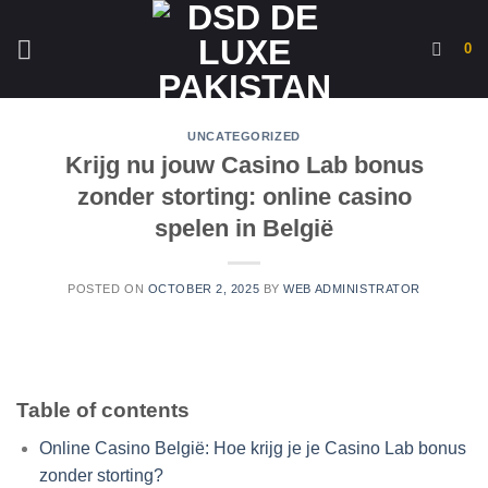
Skip
to
0
content
UNCATEGORIZED
Krijg nu jouw Casino Lab bonus
zonder storting: online casino
spelen in België
POSTED ON
OCTOBER 2, 2025
BY
WEB ADMINISTRATOR
Table of contents
Online Casino België: Hoe krijg je je Casino Lab bonus
zonder storting?