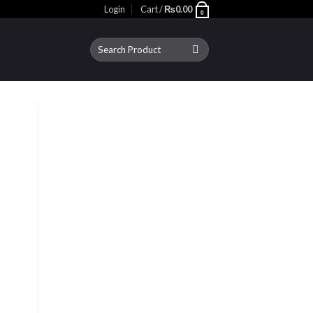
Login
Cart /
₨
0.00
0
Search
for: