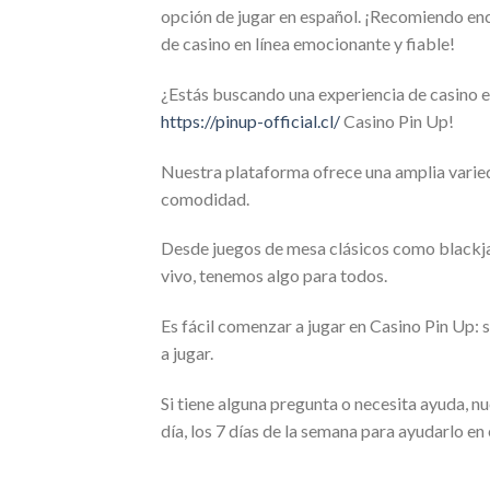
opción de jugar en español. ¡Recomiendo en
de casino en línea emocionante y fiable!
¿Estás buscando una experiencia de casino 
https://pinup-official.cl/
Casino Pin Up!
Nuestra plataforma ofrece una amplia varied
comodidad.
Desde juegos de mesa clásicos como blackja
vivo, tenemos algo para todos.
Es fácil comenzar a jugar en Casino Pin Up:
a jugar.
Si tiene alguna pregunta o necesita ayuda, nu
día, los 7 días de la semana para ayudarlo en