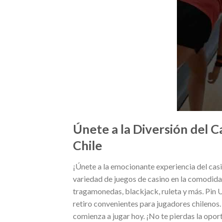
Únete a la Diversión del C
Chile
¡Únete a la emocionante experiencia del casi
variedad de juegos de casino en la comodida
tragamonedas, blackjack, ruleta y más. Pin 
retiro convenientes para jugadores chilenos.
comienza a jugar hoy. ¡No te pierdas la opor