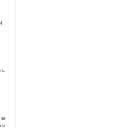
ol
 la
ile!
 la