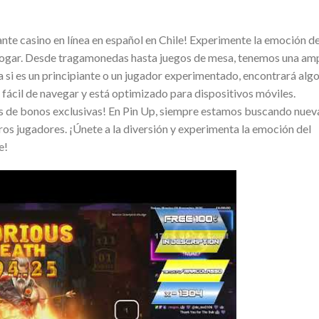
nte casino en línea en español en Chile! Experimente la emoción d
 hogar. Desde tragamonedas hasta juegos de mesa, tenemos una amp
 si es un principiante o un jugador experimentado, encontrará alg
 fácil de navegar y está optimizado para dispositivos móviles.
as de bonos exclusivas! En Pin Up, siempre estamos buscando nuev
os jugadores. ¡Únete a la diversión y experimenta la emoción del
e!