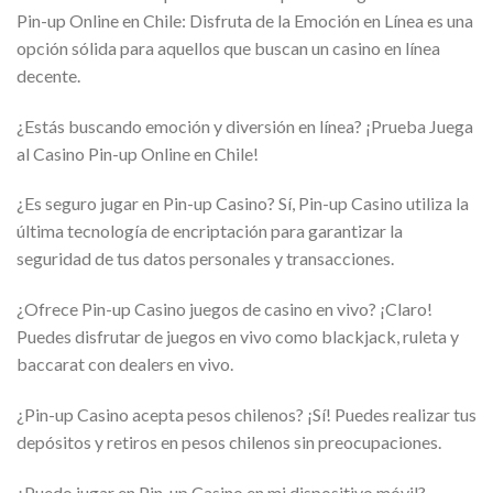
Pin-up Online en Chile: Disfruta de la Emoción en Línea es una
opción sólida para aquellos que buscan un casino en línea
decente.
¿Estás buscando emoción y diversión en línea? ¡Prueba Juega
al Casino Pin-up Online en Chile!
¿Es seguro jugar en Pin-up Casino? Sí, Pin-up Casino utiliza la
última tecnología de encriptación para garantizar la
seguridad de tus datos personales y transacciones.
¿Ofrece Pin-up Casino juegos de casino en vivo? ¡Claro!
Puedes disfrutar de juegos en vivo como blackjack, ruleta y
baccarat con dealers en vivo.
¿Pin-up Casino acepta pesos chilenos? ¡Sí! Puedes realizar tus
depósitos y retiros en pesos chilenos sin preocupaciones.
¿Puedo jugar en Pin-up Casino en mi dispositivo móvil?