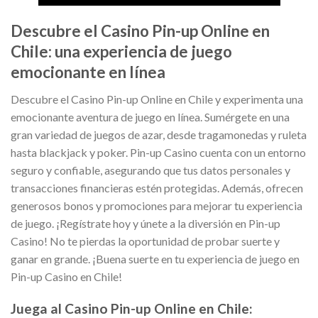
Descubre el Casino Pin-up Online en
Chile: una experiencia de juego
emocionante en línea
Descubre el Casino Pin-up Online en Chile y experimenta una
emocionante aventura de juego en línea. Sumérgete en una
gran variedad de juegos de azar, desde tragamonedas y ruleta
hasta blackjack y poker. Pin-up Casino cuenta con un entorno
seguro y confiable, asegurando que tus datos personales y
transacciones financieras estén protegidas. Además, ofrecen
generosos bonos y promociones para mejorar tu experiencia
de juego. ¡Regístrate hoy y únete a la diversión en Pin-up
Casino! No te pierdas la oportunidad de probar suerte y
ganar en grande. ¡Buena suerte en tu experiencia de juego en
Pin-up Casino en Chile!
Juega al Casino Pin-up Online en Chile: