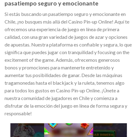
pasatiempo seguro y emocionante
Si estás buscando un pasatiempo seguro y emocionante en
Chile, ¡no busques más allá del Casino Pin-up Online! Aquí te
ofrecemos una experiencia de juego en línea de primera
calidad, con una gran variedad de juegos de azar y opciones
de apuestas. Nuestra plataforma es confiable y segura, lo que
significa que puedes jugar con tranquilidad y focusing on the
excitement of the game. Además, ofrecemos generosos
bonos y promociones para mantenerte entretenido y
aumentar tus posibilidades de ganar. Desde las máquinas
tragamonedas hasta el blackjack y la ruleta, tenemos algo
para todos los gustos en Casino Pin-up Online. ¡Únete a
nuestra comunidad de jugadores en Chile y comienza a
disfrutar de la emoción del juego en línea de forma segura y
responsable!