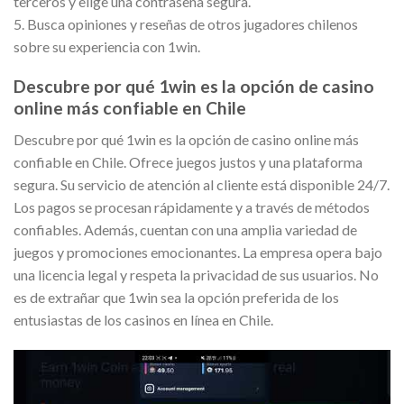
terceros y elige una contraseña segura.
5. Busca opiniones y reseñas de otros jugadores chilenos
sobre su experiencia con 1win.
Descubre por qué 1win es la opción de casino
online más confiable en Chile
Descubre por qué 1win es la opción de casino online más
confiable en Chile. Ofrece juegos justos y una plataforma
segura. Su servicio de atención al cliente está disponible 24/7.
Los pagos se procesan rápidamente y a través de métodos
confiables. Además, cuentan con una amplia variedad de
juegos y promociones emocionantes. La empresa opera bajo
una licencia legal y respeta la privacidad de sus usuarios. No
es de extrañar que 1win sea la opción preferida de los
entusiastas de los casinos en línea en Chile.