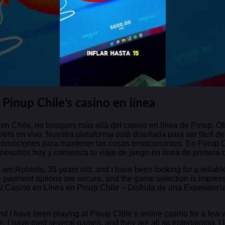
Pinup Chile’s casino en línea
en Chile, no busques más allá del casino en línea de Pinup. O
s en vivo. Nuestra plataforma está diseñada para ser fácil de 
promociones para mantener las cosas emocionantes. En Pinup C
 nosotros hoy y comienza tu viaje de juego en línea de primera 
I am Roberto, 35 years old, and I have been looking for a reliab
e payment options are secure, and the game selection is impress
 al Casino en Línea en Pinup Chile – Disfruta de una Experienci
and I have been playing at Pinup Chile’s online casino for a fe
 have tried several games, and they are all so entertaining. I l