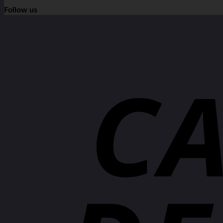
Follow us