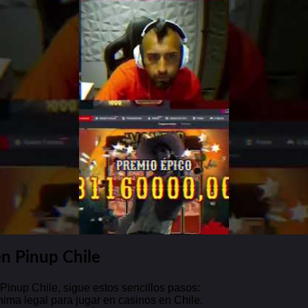
en Pinup Chile
 Pinup Chile, sigue estos sencillos pasos:
ima legal para jugar en casinos en Chile.