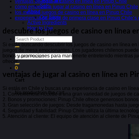
Skin Care
ventajas de jugar al casino en línea en Pinup Chile
Sets
cómo empezar a jugar al casino en línea en Pinup Chile
About
los mejores juegos de casino en línea en Pinup Chile
Our Story
experiencia de juego de primera clase en Pinup Chile’s 
Active Ingredients
How to Use
descubre los juegos de casino en línea e
Search
for:
Si estás buscando descubrir los juegos de casino en línea en
juegos de mesa emocionantes. Los jugadores chilenos pueden 
Search
bonos y promociones para mantenerte entretenido mientras jue
for:
ofrecer.
0
ventajas de jugar al casino en línea en Pi
Cart
Si estás en Chile y buscas una experiencia de casino en líne
No products in the cart.
1. Conveniencia: Accede a una gran variedad de juegos de ca
2. Bonos y promociones: Pinup Chile ofrece generosos bonos 
3. Gran selección de juegos: Desde tragamonedas hasta juego
4. Seguridad y fiabilidad: Pinup Chile utiliza la última tecnol
5. Atención al cliente: El equipo de atención al cliente de Pi