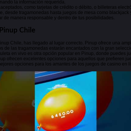
onando la información requerida.
ceptados, como tarjetas de crédito o débito, o billeteras electr
ste, desde tragamonedas hasta juegos de mesa como blackjack y
ar de manera responsable y dentro de tus posibilidades.
 Pinup Chile
nup Chile, has llegado al lugar correcto. Pinup ofrece una amp
icos de las tragamonedas estarán encantados con la gran sele
ruleta en vivo es otra opción popular en Pinup, donde puedes j
Pinup ofrecen excelentes opciones para aquellos que prefieren 
 mejores opciones para los amantes de los juegos de casino en l