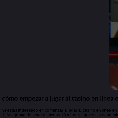
cómo empezar a jugar al casino en línea 
Si estás interesado en comenzar a jugar al casino en línea en
1. Asegúrate de tener al menos 18 años, ya que es la edad mín