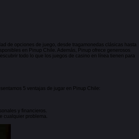
iedad de opciones de juego, desde tragamonedas clásicas hasta
disponibles en Pinup Chile. Además, Pinup ofrece generosos
cubrir todo lo que los juegos de casino en línea tienen para
esentamos 5 ventajas de jugar en Pinup Chile:
sonales y financieros.
de cualquier problema.