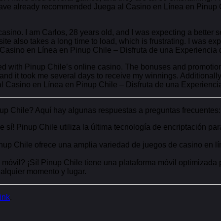
I have already recommended Juega al Casino en Línea en Pinup 
asino. I am Carlos, 28 years old, and I was expecting a better s
e also takes a long time to load, which is frustrating. I was expe
Casino en Línea en Pinup Chile – Disfruta de una Experiencia
sed with Pinup Chile’s online casino. The bonuses and promotions
and it took me several days to receive my winnings. Additionally
a al Casino en Línea en Pinup Chile – Disfruta de una Experienc
up Chile? Aquí hay algunas respuestas a preguntas frecuentes:
 sí! Pinup Chile utiliza la última tecnología de encriptación pa
inup Chile ofrece una amplia variedad de juegos de casino en
móvil? ¡Sí! Pinup Chile tiene una plataforma móvil optimizada p
ualquier momento y lugar.
ink
.