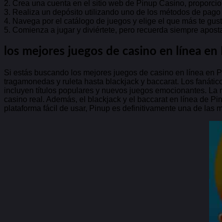
2. Crea una cuenta en el sitio web de Pinup Casino, proporci
3. Realiza un depósito utilizando uno de los métodos de pago a
4. Navega por el catálogo de juegos y elige el que más te gu
5. Comienza a jugar y diviértete, pero recuerda siempre apost
los mejores juegos de casino en línea en
Si estás buscando los mejores juegos de casino en línea en Pi
tragamonedas y ruleta hasta blackjack y baccarat. Los fanát
incluyen títulos populares y nuevos juegos emocionantes. La 
casino real. Además, el blackjack y el baccarat en línea de 
plataforma fácil de usar, Pinup es definitivamente una de las