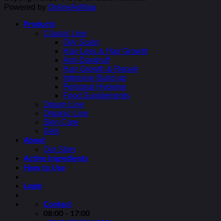
Powered by
OnlineAdMag
Products
Classic Line
Oily Scalp
Hair Loss & Hair Growth
Anti-Dandruff
Hair Growth & Repair
Intensive Build-up
Personal Hygiene
Food Supplements
Opium Line
Organic Line
Skin Care
Sets
About
Our Story
Active Ingredients
How to Use
Login
Contact
08:00 - 17:00