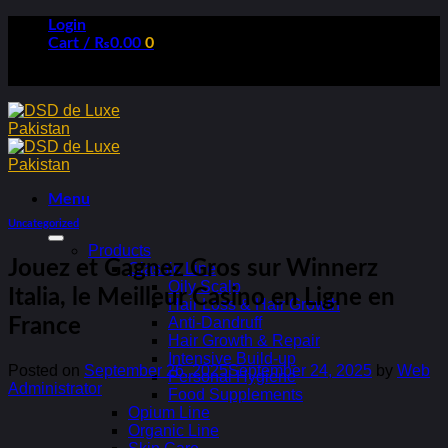
Skip
Login
to
Cart /
₨
0.00
0
content
No products in the cart.
Menu
Uncategorized
Products
Jouez et Gagnez Gros sur Winnerz
Classic Line
Oily Scalp
Italia, le Meilleur Casino en Ligne en
Hair Loss & Hair Growth
Anti-Dandruff
France
Hair Growth & Repair
Intensive Build-up
Posted on
September 26, 2025
September 24, 2025
by
Web
Personal Hygiene
Administrator
Food Supplements
Opium Line
Organic Line