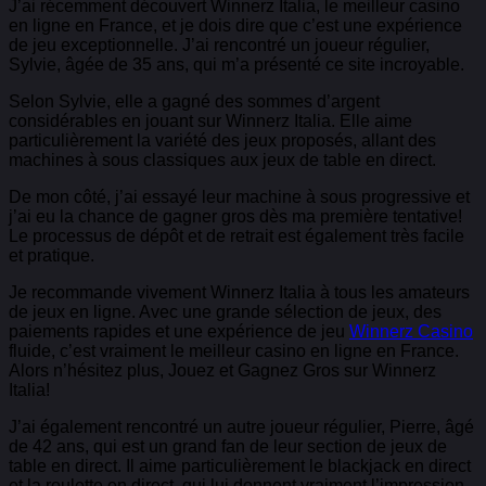
J’ai récemment découvert Winnerz Italia, le meilleur casino
en ligne en France, et je dois dire que c’est une expérience
de jeu exceptionnelle. J’ai rencontré un joueur régulier,
Sylvie, âgée de 35 ans, qui m’a présenté ce site incroyable.
Selon Sylvie, elle a gagné des sommes d’argent
considérables en jouant sur Winnerz Italia. Elle aime
particulièrement la variété des jeux proposés, allant des
machines à sous classiques aux jeux de table en direct.
De mon côté, j’ai essayé leur machine à sous progressive et
j’ai eu la chance de gagner gros dès ma première tentative!
Le processus de dépôt et de retrait est également très facile
et pratique.
Je recommande vivement Winnerz Italia à tous les amateurs
de jeux en ligne. Avec une grande sélection de jeux, des
paiements rapides et une expérience de jeu
Winnerz Casino
fluide, c’est vraiment le meilleur casino en ligne en France.
Alors n’hésitez plus, Jouez et Gagnez Gros sur Winnerz
Italia!
J’ai également rencontré un autre joueur régulier, Pierre, âgé
de 42 ans, qui est un grand fan de leur section de jeux de
table en direct. Il aime particulièrement le blackjack en direct
et la roulette en direct, qui lui donnent vraiment l’impression