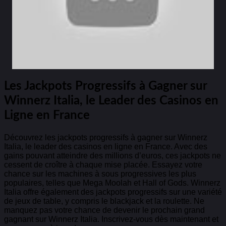
Les Jackpots Progressifs à Gagner sur
Winnerz Italia, le Leader des Casinos en
Ligne en France
Découvrez les jackpots progressifs à gagner sur Winnerz
Italia, le leader des casinos en ligne en France. Avec des
gains pouvant atteindre des millions d’euros, ces jackpots ne
cessent de croître à chaque mise placée. Essayez votre
chance sur les machines à sous progressives les plus
populaires, telles que Mega Moolah et Hall of Gods. Winnerz
Italia offre également des jackpots progressifs sur une variété
de jeux de table, y compris le blackjack et la roulette. Ne
manquez pas votre chance de devenir le prochain grand
gagnant sur Winnerz Italia. Inscrivez-vous dès maintenant et