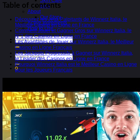
Skin Care
Table of contents
Sets
About
Our Story
Découvrez les Jeux Palpitants de Winnerz Italia, le
Active Ingredients
Meilleur Casino en Ligne en France
How to Use
Comment Jouer et Gagner Gros sur Winnerz Italia, le
N°1 des Casinos en Ligne en France
Search
Les Avantages de Jouer sur Winnerz Italia, le Meilleur
for:
Casino en Ligne Français
Les Jackpots Progressifs à Gagner sur Winnerz Italia,
Search
le Leader des Casinos en Ligne en France
for:
Pourquoi Winnerz Italia est le Meilleur Casino en Ligne
0
pour les Joueurs Français
Cart
No products in the cart.