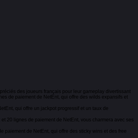
réciés des joueurs français pour leur gameplay divertissant
nes de paiement de NetEnt, qui offre des wilds expansifs et
tEnt, qui offre un jackpot progressif et un taux de
x et 20 lignes de paiement de NetEnt, vous charmera avec ses
e paiement de NetEnt, qui offre des sticky wins et des free