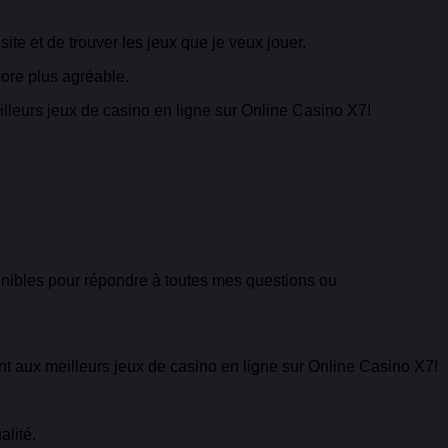
 site et de trouver les jeux que je veux jouer.
core plus agréable.
leurs jeux de casino en ligne sur Online Casino X7!
ponibles pour répondre à toutes mes questions ou
 aux meilleurs jeux de casino en ligne sur Online Casino X7!
alité.