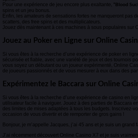
Pour une expérience de jeu encore plus exaltante,
“Blood Suck
spins et un jeu bonus.
Enfin, les amateurs de sensations fortes ne manqueront pas d
scatters, des free spins et des multiplicateurs.
Jouez dès maintenant à ces machines à sous populaires sur On
Jouez au Poker en Ligne sur Online Casi
Si vous êtes à la recherche d’une expérience de poker en lig
sécurisée et fiable, avec une variété de jeux et des tournois
vous soyez un débutant ou un joueur expérimenté, Online Casi
de joueurs passionnés et de vous mesurer à eux dans des part
Expérimentez le Baccara sur Online Cas
Si vous êtes à la recherche d’une expérience de casino en lig
utilisateur facile à naviguer. Jouez à des parties de Baccara 
des limites de mises adaptées à tous les budgets. Inscrivez
occasion de vous divertir et de remporter de gros gains !
Bonjour, je m’appelle Jacques, j’ai 45 ans et je suis un grand
J’ai récemment découvert Online Casino X7 et je suis vraiment 