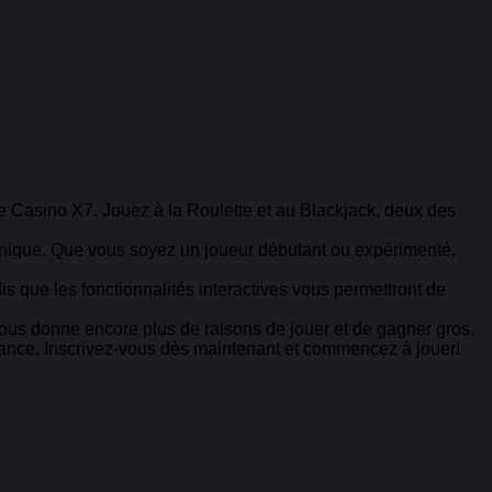
e Casino X7. Jouez à la Roulette et au Blackjack, deux des
 unique. Que vous soyez un joueur débutant ou expérimenté,
is que les fonctionnalités interactives vous permettront de
vous donne encore plus de raisons de jouer et de gagner gros.
France. Inscrivez-vous dès maintenant et commencez à jouer!