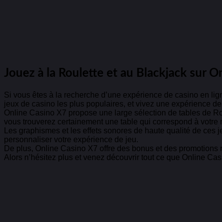
Jouez à la Roulette et au Blackjack sur 
Si vous êtes à la recherche d’une expérience de casino en lig
jeux de casino les plus populaires, et vivez une expérience de
Online Casino X7 propose une large sélection de tables de Ro
vous trouverez certainement une table qui correspond à votre ni
Les graphismes et les effets sonores de haute qualité de ces j
personnaliser votre expérience de jeu.
De plus, Online Casino X7 offre des bonus et des promotions r
Alors n’hésitez plus et venez découvrir tout ce que Online Ca