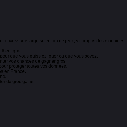
 Découvrez une large sélection de jeux, y compris des machines
uthentique.
, pour que vous puissiez jouer où que vous soyez.
nter vos chances de gagner gros.
 pour protéger toutes vos données.
es en France.
gne.
ter de gros gains!