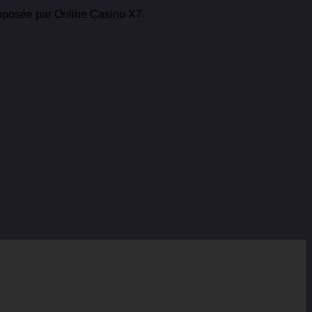
roposée par Online Casino X7.