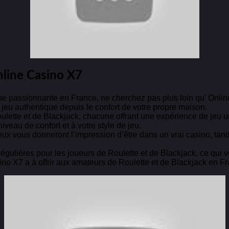
Online Casino X7
ne passionnante en France, ne cherchez pas plus loin qu’ Onlin
 jeu authentique depuis le confort de votre propre maison.
ulette et de Blackjack, chacune offrant une expérience de jeu
veau de confort et à votre style de jeu.
eux vous donneront l’impression d’être dans un vrai casino, tand
égulières pour les joueurs de Roulette et de Blackjack, ce qui 
sino X7 a à offrir aux amateurs de Roulette et de Blackjack en 