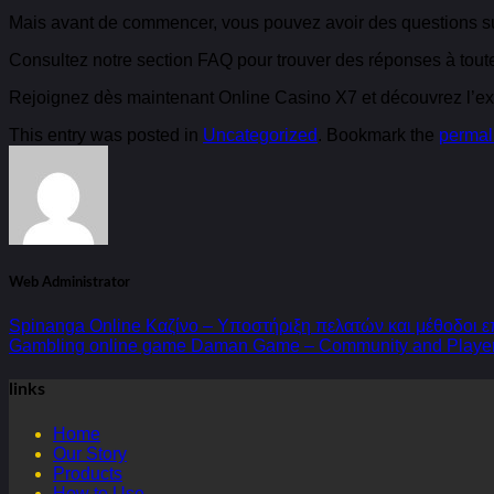
Mais avant de commencer, vous pouvez avoir des questions sur
Consultez notre section FAQ pour trouver des réponses à tout
Rejoignez dès maintenant Online Casino X7 et découvrez l’exp
This entry was posted in
Uncategorized
. Bookmark the
permal
Web Administrator
Spinanga Online Καζίνο – Υποστήριξη πελατών και μέθοδοι ε
Gambling online game Daman Game – Community and Playe
links
Home
Our Story
Products
How to Use