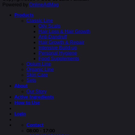
Powered by
OnlineAdMag
Products
Classic Line
Oily Scalp
Hair Loss & Hair Growth
Anti-Dandruff
Hair Growth & Repair
Intensive Build-up
Personal Hygiene
Food Supplements
Opium Line
Organic Line
Skin Care
Sets
About
Our Story
Active Ingredients
How to Use
Login
Contact
08:00 - 17:00