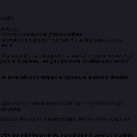
veautés.
protégées.
 toutes vos questions ou préoccupations.
tre expérience de jeu. Pourquoi choisir Bof pour jouer au
oueurs.
J’ai particulièrement apprécié la variété des jeux proposés, il
ack et la roulette. Les graphismes et les effets sonores sont
les retraits sont simples et rapides, et le service clientèle
Ligne et je suis absolument ravi de mon expérience de jeu.
déo poker.
ans un vrai casino. Les fonctionnalités de jeu telles que les
 offre une expérience de jeu exceptionnelle, avec un excellent