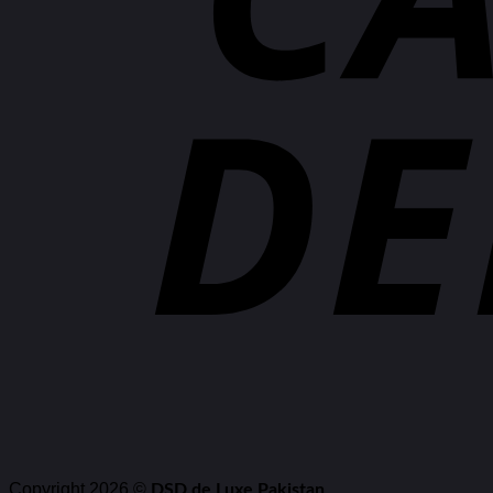
Copyright 2026 ©
DSD de Luxe Pakistan