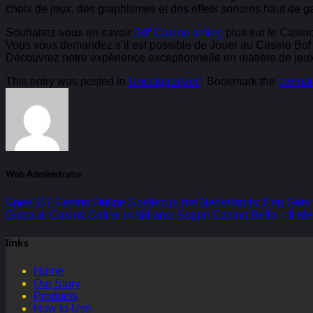
choix de jeux, des graphismes et des effets sonores haut de g
Souhaitez-vous en savoir
Bof Casino online
plus sur le Casin
Vous vous demandez s’il est possible de Jouer au Casino Bof 
Découvrez notre expérience exceptionnelle en matière de jeux
This entry was posted in
Uncategorized
. Bookmark the
permal
Web Administrator
Speel B7 Casino Online Spellen in het Nederlands: Een Gids
Gioca al Casinò Online in Italiano: Scopri Casino Bello – Il Me
links
Home
Our Story
Products
How to Use