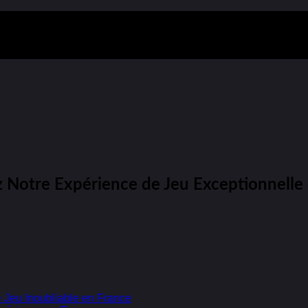
z Notre Expérience de Jeu Exceptionnelle
 Jeu Inoubliable en France