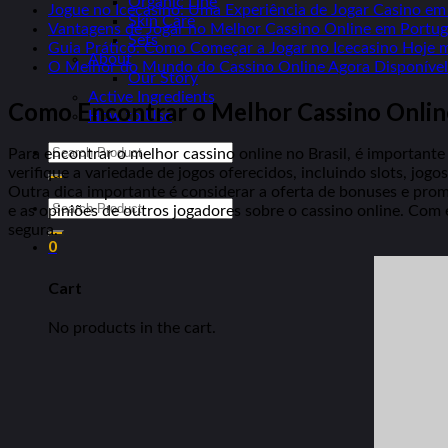
Organic Line
Jogue no Icecasino: Uma Experiência de Jogar Casino em
Skin Care
Vantagens de Jogar no Melhor Cassino Online em Portu
Sets
Guia Prático: Como Começar a Jogar no Icecasino Hoje
About
O Melhor do Mundo do Cassino Online Agora Disponível 
Our Story
Active Ingredients
Como Encontrar o Melhor Cassino Online
How to Use
Search
Para encontrar o melhor cassino online no Brasil, é importante
for:
verifique a variedade de jogos oferecidos, incluindo slots, jogo
Outra dica importante é considerar a oferta de bonuses e prom
Search
e as opiniões de outros jogadores sobre o cassino online. Com
for:
segura.
0
Cart
No products in the cart.