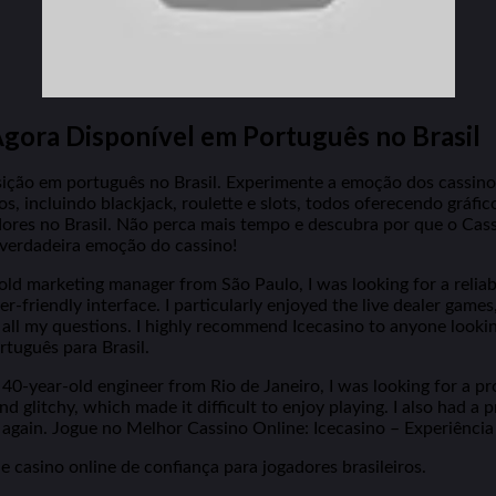
gora Disponível em Português no Brasil
ção em português no Brasil. Experimente a emoção dos cassinos 
, incluindo blackjack, roulette e slots, todos oferecendo gráfic
adores no Brasil. Não perca mais tempo e descubra por que o Cas
 verdadeira emoção do cassino!
old marketing manager from São Paulo, I was looking for a reliab
er-friendly interface. I particularly enjoyed the live dealer game
o all my questions. I highly recommend Icecasino to anyone looki
rtuguês para Brasil.
 40-year-old engineer from Rio de Janeiro, I was looking for a pr
 glitchy, which made it difficult to enjoy playing. I also had 
asino again. Jogue no Melhor Cassino Online: Icecasino – Experiênc
 casino online de confiança para jogadores brasileiros.