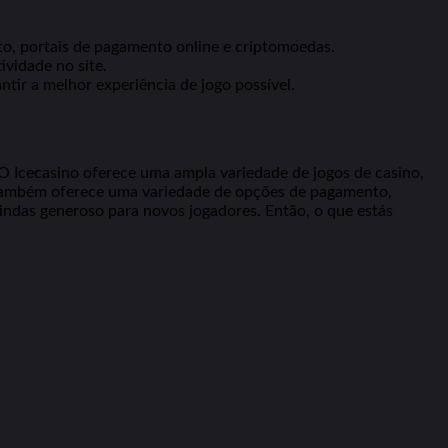
to, portais de pagamento online e criptomoedas.
vidade no site.
tir a melhor experiência de jogo possível.
 O Icecasino oferece uma ampla variedade de jogos de casino,
te também oferece uma variedade de opções de pagamento,
vindas generoso para novos jogadores. Então, o que estás