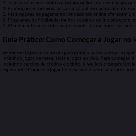
3. Jogos exclusivos: muitos cassinos online oferecem jogos que
4. Promoções e torneios: os cassinos online costumam oferece
5. Mais opções de pagamento: os cassinos online oferecem uma
6. Programas de fidelidade: muitos cassinos online oferecem p
7. Atendimento ao cliente em português: os melhores cassinos 
Guia Prático: Como Começar a Jogar no 
Se você está procurando um guia prático para começar a jogar 
incluindo jogos de mesa, slots e jogos ao vivo. Para começar,
incluindo cartões de crédito e débito, e-wallets e transferênc
esperando? Comece a jogar hoje mesmo e tente sua sorte no Ic