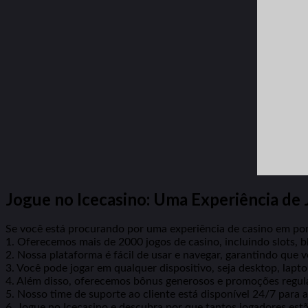
Jogue no Icecasino: Uma Experiência de
Se você está procurando por uma experiência de casino em po
1. Oferecemos mais de 2000 jogos de casino, incluindo slots, b
2. Nossa plataforma é fácil de usar e navegar, garantindo que 
3. Você pode jogar em qualquer dispositivo, seja desktop, lapt
4. Além disso, oferecemos bônus generosos e promoções regula
5. Nosso time de suporte ao cliente está disponível 24/7 para
6. Jogue no Icecasino e descubra por que tantos jogadores es