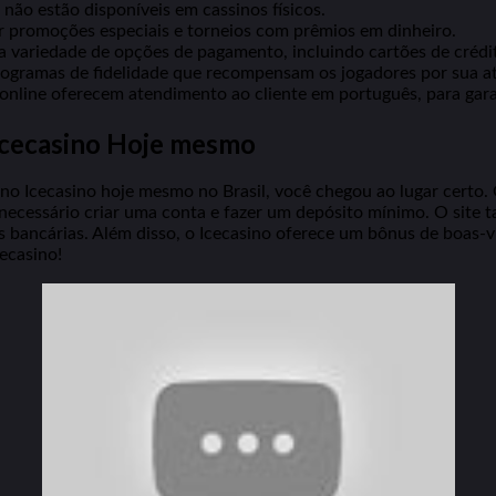
 não estão disponíveis em cassinos físicos.
r promoções especiais e torneios com prêmios em dinheiro.
 variedade de opções de pagamento, incluindo cartões de crédi
rogramas de fidelidade que recompensam os jogadores por sua ati
online oferecem atendimento ao cliente em português, para garan
Icecasino Hoje mesmo
no Icecasino hoje mesmo no Brasil, você chegou ao lugar certo.
 é necessário criar uma conta e fazer um depósito mínimo. O si
ias bancárias. Além disso, o Icecasino oferece um bônus de boas-
ecasino!