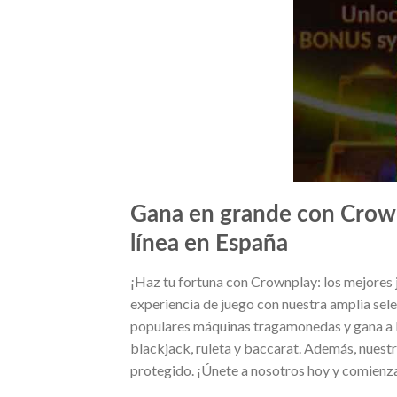
Gana en grande con Crown
línea en España
¡Haz tu fortuna con Crownplay: los mejores 
experiencia de juego con nuestra amplia sele
populares máquinas tragamonedas y gana a 
blackjack, ruleta y baccarat. Además, nuestr
protegido. ¡Únete a nosotros hoy y comienz