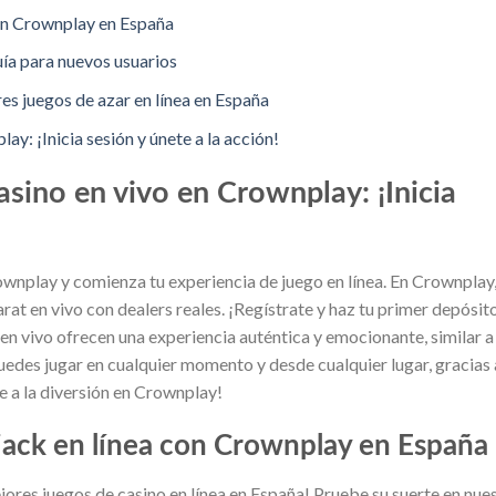
 con Crownplay en España
ía para nuevos usuarios
s juegos de azar en línea en España
y: ¡Inicia sesión y únete a la acción!
asino en vivo en Crownplay: ¡Inicia
ownplay y comienza tu experiencia de juego en línea. En Crownplay
rat en vivo con dealers reales. ¡Regístrate y haz tu primer depósit
en vivo ofrecen una experiencia auténtica y emocionante, similar a 
uedes jugar en cualquier momento y desde cualquier lugar, gracias 
e a la diversión en Crownplay!
ckjack en línea con Crownplay en España
ejores juegos de casino en línea en España! Pruebe su suerte en nue