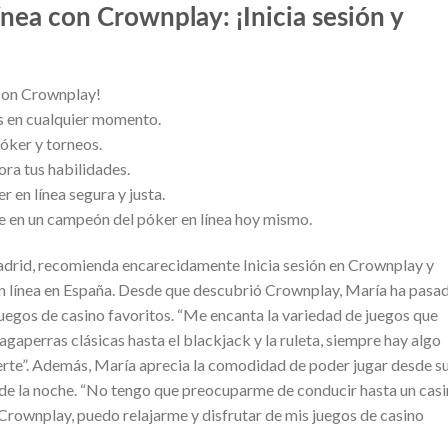
nea con Crownplay: ¡Inicia sesión y
 con Crownplay!
es en cualquier momento.
óker y torneos.
ra tus habilidades.
 en línea segura y justa.
e en un campeón del póker en línea hoy mismo.
adrid, recomienda encarecidamente Inicia sesión en Crownplay y
en línea en España. Desde que descubrió Crownplay, María ha pasa
juegos de casino favoritos. “Me encanta la variedad de juegos que
gaperras clásicas hasta el blackjack y la ruleta, siempre hay algo
erte”. Además, María aprecia la comodidad de poder jugar desde s
 de la noche. “No tengo que preocuparme de conducir hasta un cas
 Crownplay, puedo relajarme y disfrutar de mis juegos de casino