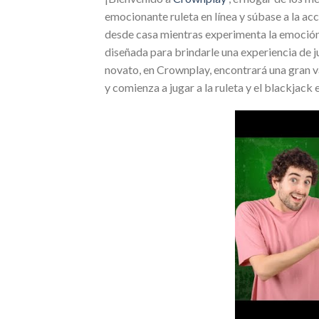
emocionante ruleta en línea y súbase a la ac
desde casa mientras experimenta la emoción 
diseñada para brindarle una experiencia de j
novato, en Crownplay, encontrará una gran va
y comienza a jugar a la ruleta y el blackjack