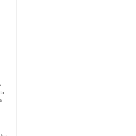
,
o
la
a
stra