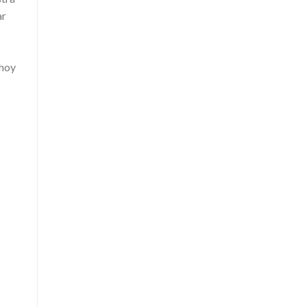
ar
 hoy