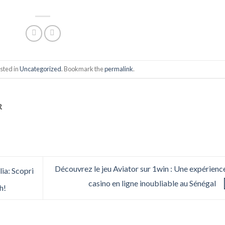
sted in
Uncategorized
. Bookmark the
permalink
.
R
Découvrez le jeu Aviator sur 1win : Une expérienc
ia: Scopri
casino en ligne inoubliable au Sénégal
h!