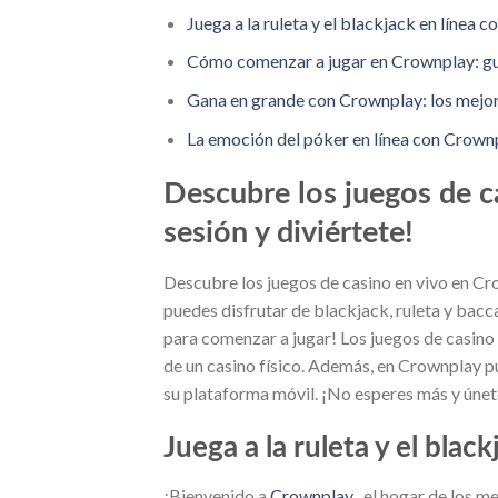
Juega a la ruleta y el blackjack en línea
Cómo comenzar a jugar en Crownplay: gu
Gana en grande con Crownplay: los mejore
La emoción del póker en línea con Crownpla
Descubre los juegos de c
sesión y diviértete!
Descubre los juegos de casino en vivo en Cr
puedes disfrutar de blackjack, ruleta y bacca
para comenzar a jugar! Los juegos de casino 
de un casino físico. Además, en Crownplay p
su plataforma móvil. ¡No esperes más y únet
Juega a la ruleta y el bla
¡Bienvenido a
Crownplay
, el hogar de los m