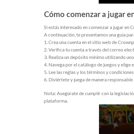
Cómo comenzar a jugar en
Si estás interesado en comenzar a jugar en C
A continuación, te presentamos una guía par
1. Crea una cuenta en el sitio web de Crownp
2. Verifica tu cuenta a través del correo ele
3. Realiza un depósito mínimo utilizando un
4. Navega por el catálogo de juegos y elige e
5. Lee las reglas y los términos y condicione
6. Diviértete y juega de manera responsable
Nota: Asegúrate de cumplir con la legislació
plataforma.