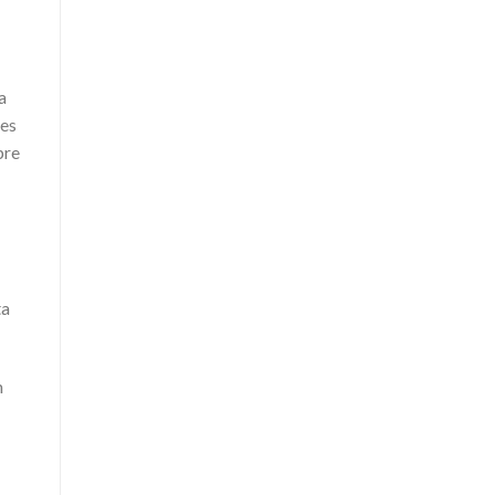
a
les
pre
ta
n