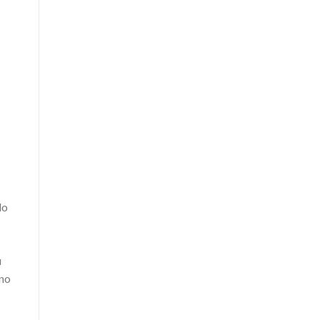
do
u
ino