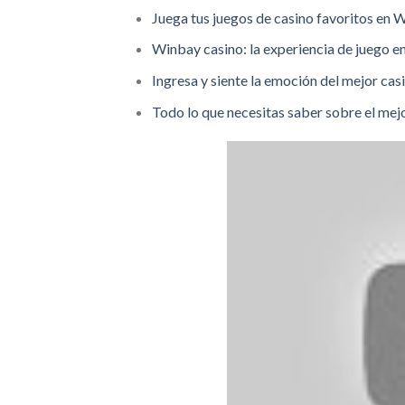
Juega tus juegos de casino favoritos en W
Winbay casino: la experiencia de juego e
Ingresa y siente la emoción del mejor cas
Todo lo que necesitas saber sobre el mej