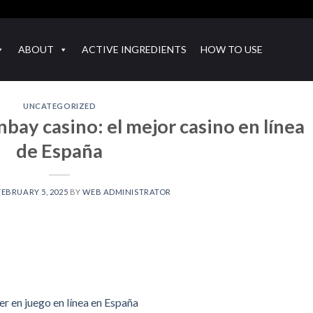
ABOUT
ACTIVE INGREDIENTS
HOW TO USE
UNCATEGORIZED
nbay casino: el mejor casino en línea
de España
FEBRUARY 5, 2025
BY
WEB ADMINISTRATOR
r en juego en línea en España