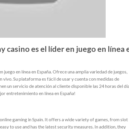
casino es el líder en juego en línea 
n juego en línea en España. Ofrece una amplia variedad de juegos,
vivo. Su plataforma es fácil de usar y cuenta con medidas de
n un servicio de atención al cliente disponible las 24 horas del día
or entretenimiento en línea en España!
nline gaming in Spain. It offers a wide variety of games, from slot
easy to use and has the latest security measures. In addition, they