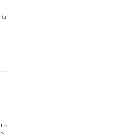
 tu
t in