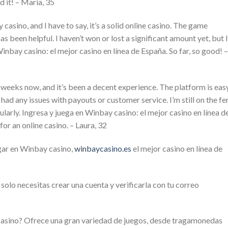
 it! – Maria, 35
casino, and I have to say, it’s a solid online casino. The game
s been helpful. I haven’t won or lost a significant amount yet, but 
inbay casino: el mejor casino en línea de España. So far, so good! –
 weeks now, and it’s been a decent experience. The platform is eas
 had any issues with payouts or customer service. I’m still on the f
ularly. Ingresa y juega en Winbay casino: el mejor casino en línea d
for an online casino. – Laura, 32
gar en Winbay casino,
winbaycasino.es
el mejor casino en línea de
solo necesitas crear una cuenta y verificarla con tu correo
asino? Ofrece una gran variedad de juegos, desde tragamonedas