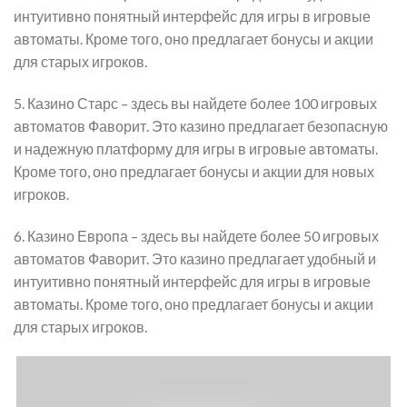
интуитивно понятный интерфейс для игры в игровые
автоматы. Кроме того, оно предлагает бонусы и акции
для старых игроков.
5. Казино Старс – здесь вы найдете более 100 игровых
автоматов Фаворит. Это казино предлагает безопасную
и надежную платформу для игры в игровые автоматы.
Кроме того, оно предлагает бонусы и акции для новых
игроков.
6. Казино Европа – здесь вы найдете более 50 игровых
автоматов Фаворит. Это казино предлагает удобный и
интуитивно понятный интерфейс для игры в игровые
автоматы. Кроме того, оно предлагает бонусы и акции
для старых игроков.