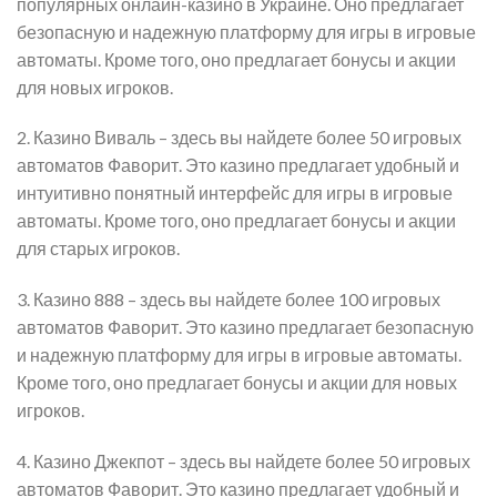
популярных онлайн-казино в Украине. Оно предлагает
безопасную и надежную платформу для игры в игровые
автоматы. Кроме того, оно предлагает бонусы и акции
для новых игроков.
2. Казино Виваль – здесь вы найдете более 50 игровых
автоматов Фаворит. Это казино предлагает удобный и
интуитивно понятный интерфейс для игры в игровые
автоматы. Кроме того, оно предлагает бонусы и акции
для старых игроков.
3. Казино 888 – здесь вы найдете более 100 игровых
автоматов Фаворит. Это казино предлагает безопасную
и надежную платформу для игры в игровые автоматы.
Кроме того, оно предлагает бонусы и акции для новых
игроков.
4. Казино Джекпот – здесь вы найдете более 50 игровых
автоматов Фаворит. Это казино предлагает удобный и