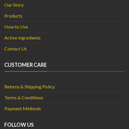
Our Story
Products
How to Use
Active Ingredients
Contact Us
CUSTOMER CARE
Returns & Shipping Policy
Terms & Conditions
Payment Methods
FOLLOW US