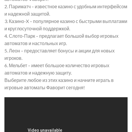
2. Париматч – известное казино с удобным интерфейсом
и надежной защитой.
3. Казино-X – популярное казино с быстрыми выплатами
и круглосуточной поддержкой.
4. Слото-Парк – предлагает большой выбор игровых
автоматов и настольных игр.
5. Леон – предоставляет бонусы и акции для новых
игроков.
6. Мельбет – имеет большое количество игровых
автоматов и надежную защиту.
Выберите любое из этих казино и начните играть в
игровые автоматы Фаворит сегодня!