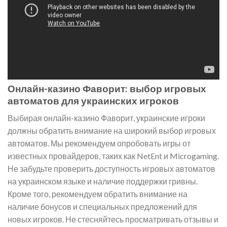
Онлайн-казино Фаворит: выбор игровых
автоматов для украинских игроков
Выбирая онлайн-казино Фаворит, украинские игроки
должны обратить внимание на широкий выбор игровых
автоматов. Мы рекомендуем опробовать игры от
известных провайдеров, таких как NetEnt и Microgaming.
Не забудьте проверить доступность игровых автоматов
на украинском языке и наличие поддержки гривны.
Кроме того, рекомендуем обратить внимание на
наличие бонусов и специальных предложений для
новых игроков. Не стесняйтесь просматривать отзывы и