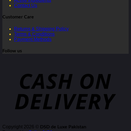
Active Ingredients
Contact Us
Customer Care
Returns & Shipping Policy
Terms & Conditions
Payment Methods
Follow us
Copyright 2026 ©
DSD de Luxe Pakistan