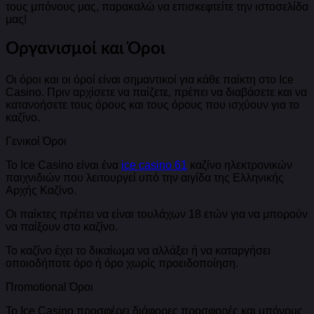
τους μπόνους μας, παρακαλώ να επισκεφτείτε την ιστοσελίδα
μας!
Οργανισμοί και Όροι
Οι όροι και οι όροί είναι σημαντικοί για κάθε παίκτη στο Ice
Casino. Πριν αρχίσετε να παίζετε, πρέπει να διαβάσετε και να
κατανοήσετε τους όρους και τους όρους που ισχύουν για το
καζίνο.
Γενικοί Όροι
Το Ice Casino είναι ένα
ice casino 61
καζίνο ηλεκτρονικών
παιχνιδιών που λειτουργεί υπό την αιγίδα της Ελληνικής
Αρχής Καζίνο.
Οι παίκτες πρέπει να είναι τουλάχων 18 ετών για να μπορούν
να παίξουν στο καζίνο.
Το καζίνο έχει το δικαίωμα να αλλάξει ή να καταργήσει
οποιοδήποτε όρο ή όρο χωρίς προειδοποίηση.
Πromotional Όροι
Το Ice Casino προσφέρει διάφορες προσφορές και μπόνους