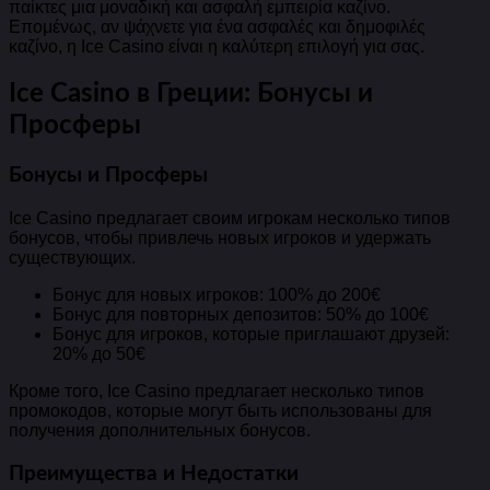
παίκτες μια μοναδική και ασφαλή εμπειρία καζίνο.
Επομένως, αν ψάχνετε για ένα ασφαλές και δημοφιλές
καζίνο, η Ice Casino είναι η καλύτερη επιλογή για σας.
Ice Casino в Греции: Бонусы и
Просферы
Бонусы и Просферы
Ice Casino предлагает своим игрокам несколько типов
бонусов, чтобы привлечь новых игроков и удержать
существующих.
Бонус для новых игроков: 100% до 200€
Бонус для повторных депозитов: 50% до 100€
Бонус для игроков, которые приглашают друзей:
20% до 50€
Кроме того, Ice Casino предлагает несколько типов
промокодов, которые могут быть использованы для
получения дополнительных бонусов.
Преимущества и Недостатки