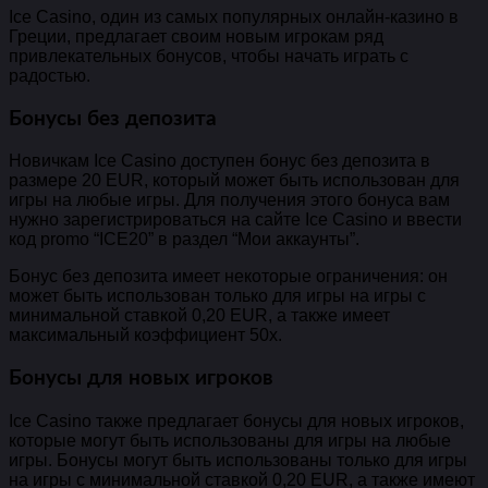
Ice Casino, один из самых популярных онлайн-казино в
Греции, предлагает своим новым игрокам ряд
привлекательных бонусов, чтобы начать играть с
радостью.
Бонусы без депозита
Новичкам Ice Casino доступен бонус без депозита в
размере 20 EUR, который может быть использован для
игры на любые игры. Для получения этого бонуса вам
нужно зарегистрироваться на сайте Ice Casino и ввести
код promo “ICE20” в раздел “Мои аккаунты”.
Бонус без депозита имеет некоторые ограничения: он
может быть использован только для игры на игры с
минимальной ставкой 0,20 EUR, а также имеет
максимальный коэффициент 50x.
Бонусы для новых игроков
Ice Casino также предлагает бонусы для новых игроков,
которые могут быть использованы для игры на любые
игры. Бонусы могут быть использованы только для игры
на игры с минимальной ставкой 0,20 EUR, а также имеют