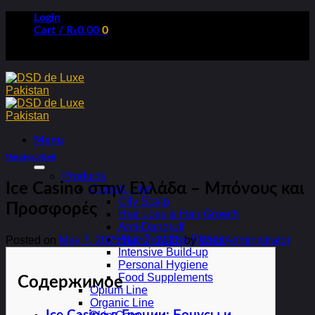
Skip
Login
to
Cart /
₨
0.00
0
content
No products in the cart.
Menu
Uncategorized
Products
Ice Casino στην Ελλάδα – Μπόνους και
Classic Line
Oily Scalp
Προσφορές
Hair Loss & Hair Growth
Anti-Dandruff
Hair Growth & Repair
Posted on
May 7, 2025
May 7, 2025
by
Web Administrator
Intensive Build-up
Personal Hygiene
Food Supplements
Содержимое
Opium Line
Organic Line