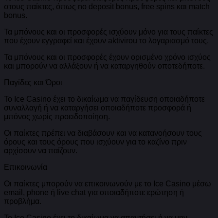
στους παίκτες, όπως no deposit bonus, free spins και match
bonus.
Τα μπόνους και οι προσφορές ισχύουν μόνο για τους παίκτες
που έχουν εγγραφεί και έχουν aktivirou το λογαριασμό τους.
Τα μπόνους και οι προσφορές έχουν ορισμένο χρόνο ισχύος
και μπορούν να αλλάξουν ή να καταργηθούν οποτεδήποτε.
Παγίδες και Όροι
Το Ice Casino έχει το δικαίωμα να παγίδευση οποιαδήποτε
συναλλαγή ή να καταργήσει οποιαδήποτε προσφορά ή
μπόνος χωρίς προειδοποίηση.
Οι παίκτες πρέπει να διαβάσουν και να κατανοήσουν τους
όρους και τους όρους που ισχύουν για το καζίνο πριν
αρχίσουν να παίζουν.
Επικοινωνία
Οι παίκτες μπορούν να επικοινωνούν με το Ice Casino μέσω
email, phone ή live chat για οποιαδήποτε ερώτηση ή
προβλήμα.
Το Ice Casino έχει το δικαίωμα να απαντήσει ή να μην