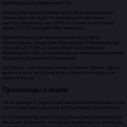
максимальный коэффициент 50x.
Бонусы для новых игроков могут быть использованы
только один раз, и для получения них вам нужно
зарегистрироваться на сайте Ice Casino и ввести код
promo “ICE50” в раздел “Мои аккаунты”.
Важно! Бонусы для новых игроков могут быть
использованы только для игры на игры с минимальной
ставкой 0,20 EUR, а также имеют максимальный
коэффициент 50x. Пользователь должен изучить условия
бонуса перед его использованием.
Ice Casino – это лучшее онлайн-казино в Греции, где вы
можете играть на любые игры и получать бонусы для
новых игроков.
Промокоды и акции
Για να κάνουμε τη διαμονή σας ακόμα πιο εντυπωσιακή, η Ice
Casino προσφέρει μια σειρά από προσφορές και μπόνους!
Το Ice Casino App είναι πλήρως λειτουργικό και διαθέτει μια
σειρά από λειτουργίες που θα σας βοηθήσουν να κάνετε την