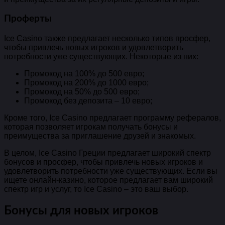
Проферты
Ice Casino также предлагает несколько типов просфер,
чтобы привлечь новых игроков и удовлетворить
потребности уже существующих. Некоторые из них:
Промокод на 100% до 500 евро;
Промокод на 200% до 1000 евро;
Промокод на 50% до 500 евро;
Промокод без депозита – 10 евро;
Кроме того, Ice Casino предлагает программу рефералов,
которая позволяет игрокам получать бонусы и
преимущества за приглашение друзей и знакомых.
В целом, Ice Casino Греции предлагает широкий спектр
бонусов и просфер, чтобы привлечь новых игроков и
удовлетворить потребности уже существующих. Если вы
ищете онлайн-казино, которое предлагает вам широкий
спектр игр и услуг, то Ice Casino – это ваш выбор.
Бонусы для новых игроков