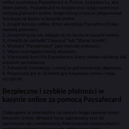
online za pomocą Paysafecard w Polsce, to jestem tu, aby
Wam pomóc. Paysafecard to bezpieczna i bezprocentowa
metoda płatności online, dzięki której możecie zdeponować
fundusze na konto w kasynie online.
1. Znajdź kasyno online, które akceptuje Paysafecard jako
metodę płatności.
2. Zarejestruj się lub zaloguj się do konta w kasynie online.
3. Przejdź do zakładki “Depozyt” lub “Wpłać środki”.
4. Wybierz “Paysafecard” jako metodę płatności.
5. Wpisz wymaganą kwotę depozytu.
6. Wprowadź kod PIN Paysafecard, który dostarczył sklep lub
automat sprzedażczy.
7. Zatwierdź transakcję i czekaj na potwierdzenie depozytu.
8. Rozpocznij grę w ulubione gry kasynowe online i mają
szczęścia!
Bezpieczne i szybkie płatności w
kasynie online za pomocą Paysafecard
Dziękujemy za odwiedziny na naszym blogu poświęconym
kasynom online. Właśnie teraz zapraszamy was do
zapoznania się z możliwością dokonywania bezpiecznych i
szybkich płatności w kasynach online przy użyciu