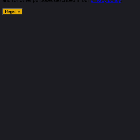
and for other purposes described in our
privacy policy
.
Register