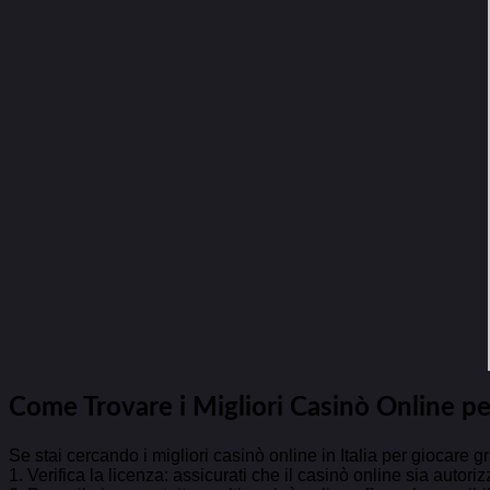
Come Trovare i Migliori Casinò Online per 
Se stai cercando i migliori casinò online in Italia per giocare gra
1. Verifica la licenza: assicurati che il casinò online sia autori