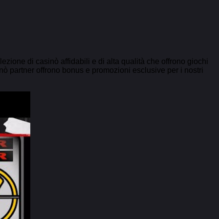
ezione di casinò affidabili e di alta qualità che offrono giochi
casinò partner offrono bonus e promozioni esclusive per i nostri