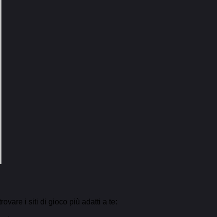
ovare i siti di gioco più adatti a te: