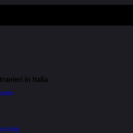
ranieri in Italia
trator
 in Italia