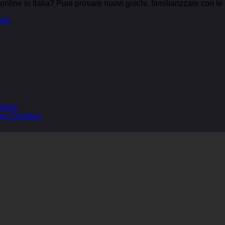
online in Italia? Puoi provare nuovi giochi, familiarizzare con le
ink
.
talia
στην Ελλάδα»