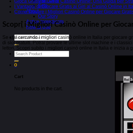
Skin Care
Gioca Gratis ai Giri al Casinò Online: Una Guida per Strani
Sets
I Vantaggi di Giocare Gratis ai Giri al Casinò Online in Ita
About
Come Trovare i Migliori Casinò Online per Giocare Gratis a
Our Story
Active Ingredients
Scopri i Migliori Casinò Online per Giocare
How to Use
Search
Se stai cercando i migliori casinò online in Italia per giocare g
for:
di slot gratuiti. Potrai provare le ultime slot machine e i classi
lettori. Scopri subito i migliori casinò online in Italia e inizia 
Search
for:
0
Cart
No products in the cart.