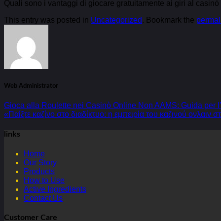
Quali sono i vantaggi di giocare gratuitamente ai giri al casinò 
This entry was posted in
Uncategorized
. Bookmark the
permal
Web Administrator
Gioca alla Roulette nei Casinò Online Non AAMS: Guida per l’I
«Παίξτε καζίνο στο διαδίκτυο: η εμπειρία του καζινού ονλαιν 
links
Home
Our Story
Products
How to Use
Active Ingredients
Contact Us
Customer Care