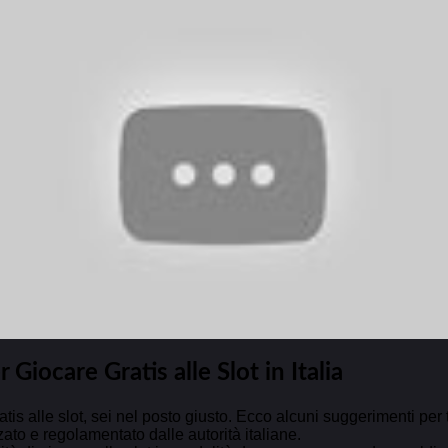
Giocare Gratis alle Slot in Italia
tis alle slot, sei nel posto giusto. Ecco alcuni suggerimenti per tr
zzato e regolamentato dalle autorità italiane.