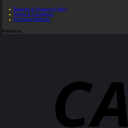
Returns & Shipping Policy
Terms & Conditions
Payment Methods
Follow us