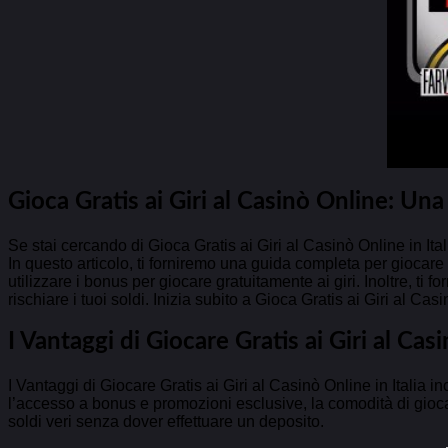
Gioca Gratis ai Giri al Casinò Online: Una 
Se stai cercando di Gioca Gratis ai Giri al Casinò Online in Itali
In questo articolo, ti forniremo una guida completa per giocare g
utilizzare i bonus per giocare gratuitamente ai giri. Inoltre, ti 
rischiare i tuoi soldi. Inizia subito a Gioca Gratis ai Giri al Casi
I Vantaggi di Giocare Gratis ai Giri al Casi
I Vantaggi di Giocare Gratis ai Giri al Casinò Online in Italia inc
l’accesso a bonus e promozioni esclusive, la comodità di giocar
soldi veri senza dover effettuare un deposito.