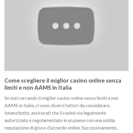
Come scegliere il miglior casino online senza
limiti e non AAMS in Italia
Se stai cercando il miglior casino online senza limiti e non
AAMS in Italia, ci sono diversi fattori da considerare.
Innanzitutto, assicurati che il casinò sia legalmente
autorizzato e regolamentato in un paese con una solida
reputazione di gioco d’azzardo online. Successivamente,