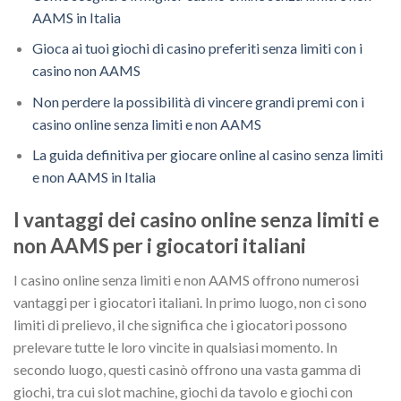
AAMS in Italia
Gioca ai tuoi giochi di casino preferiti senza limiti con i
casino non AAMS
Non perdere la possibilità di vincere grandi premi con i
casino online senza limiti e non AAMS
La guida definitiva per giocare online al casino senza limiti
e non AAMS in Italia
I vantaggi dei casino online senza limiti e
non AAMS per i giocatori italiani
I casino online senza limiti e non AAMS offrono numerosi
vantaggi per i giocatori italiani. In primo luogo, non ci sono
limiti di prelievo, il che significa che i giocatori possono
prelevare tutte le loro vincite in qualsiasi momento. In
secondo luogo, questi casinò offrono una vasta gamma di
giochi, tra cui slot machine, giochi da tavolo e giochi con