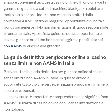
ampia e convenientte. Questi casinò online offrono una vasta
gamma di giochi, tra cui slot machine, blackjack, roulette e
molto altro ancora. Inoltre, non essendo limitati dalla
normativa AAMS, offrono maggiori opportunità di vincita e
bonus più generosi. Ma non dimenticare, il gioco responsabile
è fondamentale. Approfitta quindi di questa opportunità e
inizia a giocare ora! Non lasciarti sfuggire la possibilità
siti
non AAMS
di vincere alla grande!
La guida definitiva per giocare online al casino
senza limiti e non AAMS in Italia
Benvenuti nella guida definitiva per giocare online al casino
senza limiti e non AAMS in Italia. In questo articolo,
scoprirete tutto ciò che serve per iniziare a giocare in maniera
sicura e responsabile.
1. Innanzitutto, è importante comprendere cosa significa “non
AAMS”: si tratta di casinò online con licenza internazionale,
non italiana.