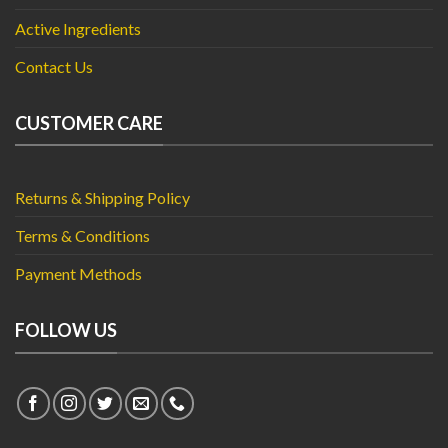
Active Ingredients
Contact Us
CUSTOMER CARE
Returns & Shipping Policy
Terms & Conditions
Payment Methods
FOLLOW US