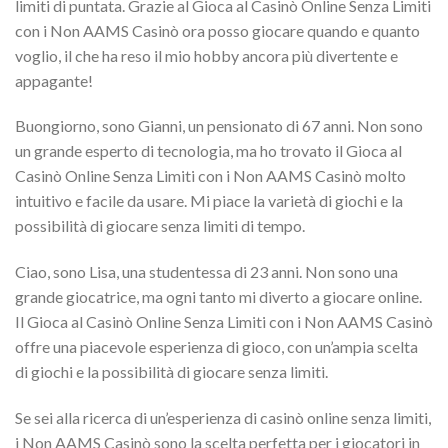
limiti di puntata. Grazie al Gioca al Casinò Online Senza Limiti
con i Non AAMS Casinò ora posso giocare quando e quanto
voglio, il che ha reso il mio hobby ancora più divertente e
appagante!
Buongiorno, sono Gianni, un pensionato di 67 anni. Non sono
un grande esperto di tecnologia, ma ho trovato il Gioca al
Casinò Online Senza Limiti con i Non AAMS Casinò molto
intuitivo e facile da usare. Mi piace la varietà di giochi e la
possibilità di giocare senza limiti di tempo.
Ciao, sono Lisa, una studentessa di 23 anni. Non sono una
grande giocatrice, ma ogni tanto mi diverto a giocare online.
Il Gioca al Casinò Online Senza Limiti con i Non AAMS Casinò
offre una piacevole esperienza di gioco, con un’ampia scelta
di giochi e la possibilità di giocare senza limiti.
Se sei alla ricerca di un’esperienza di casinò online senza limiti,
i Non AAMS Casinò sono la scelta perfetta per i giocatori in