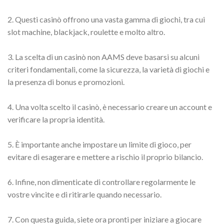
2. Questi casinò offrono una vasta gamma di giochi, tra cui
slot machine, blackjack, roulette e molto altro.
3. La scelta di un casinò non AAMS deve basarsi su alcuni
criteri fondamentali, come la sicurezza, la varietà di giochi e
la presenza di bonus e promozioni.
4. Una volta scelto il casinò, è necessario creare un account e
verificare la propria identità.
5. È importante anche impostare un limite di gioco, per
evitare di esagerare e mettere a rischio il proprio bilancio.
6. Infine, non dimenticate di controllare regolarmente le
vostre vincite e di ritirarle quando necessario.
7. Con questa guida, siete ora pronti per iniziare a giocare