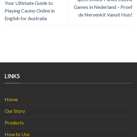
Your Ultimate Guide to
Games in Nederland – Proef
Playing Casino Online in
de Nervenkit Vanuit Huis!
English for Australia
LINKS
Home
Our Story
Products
How to Use