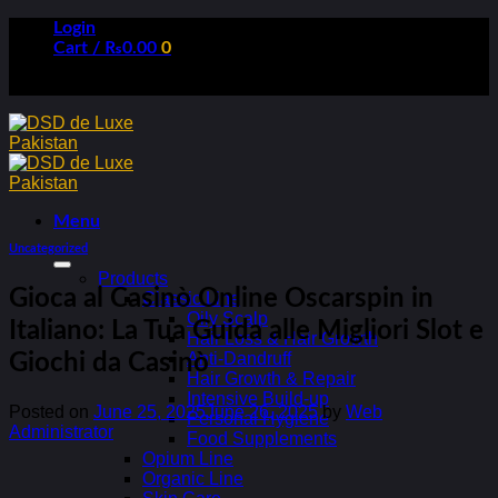
Skip
Login
to
Cart /
₨
0.00
0
content
No products in the cart.
Menu
Uncategorized
Products
Gioca al Casinò Online Oscarspin in
Classic Line
Oily Scalp
Italiano: La Tua Guida alle Migliori Slot e
Hair Loss & Hair Growth
Anti-Dandruff
Giochi da Casinò
Hair Growth & Repair
Intensive Build-up
Posted on
June 25, 2025
June 26, 2025
by
Web
Personal Hygiene
Administrator
Food Supplements
Opium Line
Organic Line