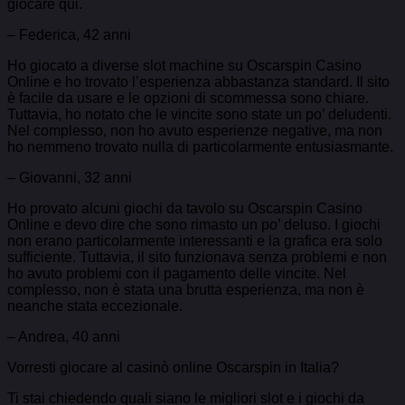
giocare qui.
– Federica, 42 anni
Ho giocato a diverse slot machine su Oscarspin Casino
Online e ho trovato l’esperienza abbastanza standard. Il sito
è facile da usare e le opzioni di scommessa sono chiare.
Tuttavia, ho notato che le vincite sono state un po’ deludenti.
Nel complesso, non ho avuto esperienze negative, ma non
ho nemmeno trovato nulla di particolarmente entusiasmante.
– Giovanni, 32 anni
Ho provato alcuni giochi da tavolo su Oscarspin Casino
Online e devo dire che sono rimasto un po’ deluso. I giochi
non erano particolarmente interessanti e la grafica era solo
sufficiente. Tuttavia, il sito funzionava senza problemi e non
ho avuto problemi con il pagamento delle vincite. Nel
complesso, non è stata una brutta esperienza, ma non è
neanche stata eccezionale.
– Andrea, 40 anni
Vorresti giocare al casinò online Oscarspin in Italia?
Ti stai chiedendo quali siano le migliori slot e i giochi da