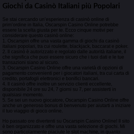
Giochi da Casinò Italiani più Popolari
Se stai cercando un’esperienza di casinò online di
prim’ordine in Italia, Oscarspin Casino Online potrebbe
essere la scelta giusta per te. Ecco cinque motivi per
considerare questo casinò online:
1. Oscarspin offre una vasta gamma di giochi da casinò
italiani popolari, tra cui roulette, blackjack, baccarat e poker.
2. Il casinò è autorizzato e regolato dalle autorità italiane, il
che significa che puoi essere sicuro che i tuoi dati e le tue
transazioni siano al sicuro.
3. Oscarspin Casino Online offre una varietà di opzioni di
pagamento convenienti per i giocatori italiani, tra cui carta di
credito, portafogli elettronici e bonifici bancari.
4. Il casinò offre inoltre un servizio clienti eccellente,
disponibile 24 ore su 24, 7 giorni su 7, per assisterti in
qualsiasi momento.
5. Se sei un nuovo giocatore, Oscarspin Casino Online offre
anche un generoso bonus di benvenuto per aiutarti a iniziare
il tuo viaggio di gioco online.
Ho passato ore divertenti su Oscarspin Casino Online! Il sito
è ben organizzato e offre una vasta selezione di giochi. Mi
sono particolarmente piaciute le slot machine, in quanto