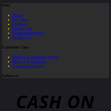
links
Home
Our Story
Products
How to Use
Active Ingredients
Contact Us
Customer Care
Returns & Shipping Policy
Terms & Conditions
Payment Methods
Follow us