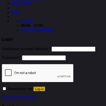
How to Use
Login
Contact
08:00 - 17:00
+92 (042) 35468561
Login
Username or email address
*
Password
*
Remember me
Log in
Lost your password?