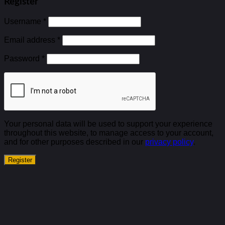
Register
Username
*
Email address
*
Password
*
Your personal data will be used to support your experience
throughout this website, to manage access to your account,
and for other purposes described in our
privacy policy
.
Register