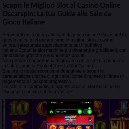
Scopri le Migliori Slot al Casinò Online
Oscarspin: La tua Guida alle Sale da
Gioco Italiane
Benvenuti nella guida alle sale da gioco online Oscarspin! In
questo articolo, vi presentiamo le migliori slot al casinò
online, selezionate appositamente per il pubblico
italiano.Scopri le slot machine più divertenti e gratificanti, con
fantastiche grafiche e suoni emozionanti.
Non perdere l’opportunità di giocare con le slot più popolari
in Italia, come la Book of Ra e la Slot Gallina.
Esplora le nostre recensioni dettagliate e scopri le
caratteristiche uniche di ogni slot, come il numero di linee di
pagamento e i jackpot progressivi.
Unisciti alla community di appassionati di slot machine su
Oscarspin e inizia subito a vincere!