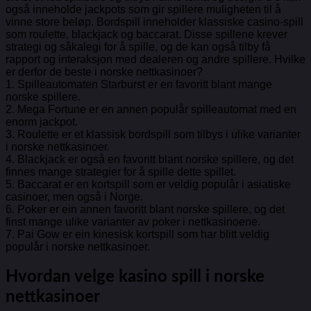
også inneholde jackpots som gir spillere muligheten til å
vinne store beløp. Bordspill inneholder klassiske casino-spill
som roulette, blackjack og baccarat. Disse spillene krever
strategi og såkalegi for å spille, og de kan også tilby få
rapport og interaksjon med dealeren og andre spillere. Hvilke
er derfor de beste i norske nettkasinoer?
1. Spilleautomaten Starburst er en favoritt blant mange
norske spillere.
2. Mega Fortune er en annen populår spilleautomat med en
enorm jackpot.
3. Roulette er et klassisk bordspill som tilbys i ulike varianter
i norske nettkasinoer.
4. Blackjack er også en favoritt blant norske spillere, og det
finnes mange strategier for å spille dette spillet.
5. Baccarat er en kortspill som er veldig populår i asiatiske
casinoer, men også i Norge.
6. Poker er ein annen favoritt blant norske spillere, og det
finst mange ulike varianter av poker i nettkasinoene.
7. Pai Gow er ein kinesisk kortspill som har blitt veldig
populår i norske nettkasinoer.
Hvordan velge kasino spill i norske
nettkasinoer