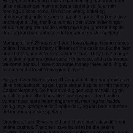
Hei, jeg heter Kari og er 42 år gammel. Jeg har prøvd noen
ulike nettcasinoer, men det beste stedet å spille er min
mening Joikcasino.no. De har en veldig enkel og
brukervennlig nettside, og de har altid gode tilbud og aktive
promosjoner. Jeg har ikke vunnet noen store belønninger
ennå, men jeg har hadde veldig mye kjærlighet for å spille
der. Jeg kan bare anbefale det for andre norske spelere!
Mornings, I am 28 years old and I love playing casino games
online. I have tried many different online casinos, but the best
one I have found is NorskeCasinoer.com. They have a huge
selection of games, great customer service, and a generous
welcome bonus. I have won some money there, and I highly
recommend it to all Norwegian players!
Hei, jeg heter Svenn og er 31 år gammel. Jeg har prøvd noen
ulike nettcasinoer, og det beste stedet å spille er min mening
CasinoNorge.no. De har en veldig god valg av spill, og de
har alltid gode tilbud og aktive promosjoner. Jeg har ikke
vunnet noen store belønninger ennå, men jeg har hadde
veldig mye kjærlighet for å spille der. Jeg kan bare anbefale
det for andre norske spelere.
Greetings, I am 30 years old and I have tried a few different
online casinos. The one I have found to be the best is
CasinoTopp.no. They have a great selection of games, good