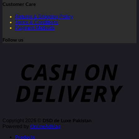
Customer Care
Returns & Shipping Policy
Terms & Conditions
Payment Methods
Follow us
Copyright 2026 ©
DSD de Luxe Pakistan
Powered by
OnlineAdMag
Products