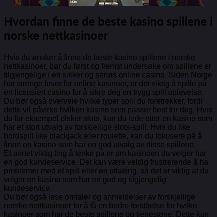
Hvordan finne de beste kasino spillene i
norske nettkasinoer
Hvis du ønsker å finne de beste kasino spillene i norske
nettkasinoer, bør du først og fremst undersøke om spillene er
tilgjengelige i en sikker og seriøs online casino. Siden Norge
har strenge lover for online kasinoer, er det viktig å spille på
en licensiert casino for å sikre deg en trygg spill oplevelse.
Du bør også overveie hvilke typer spill du foretrekker, fordi
dette vil påvirke hvilken kasino som passer best for deg. Hvis
du for eksempel elsker slots, kan du lede etter en kasino som
har et stort utvalg av forskjellige slots-spill. Hvis du like
bordspill like blackjack eller roulette, kan du fokusere på å
finne en kasino som har en god utvalg av disse spillene.
Et annet viktig ting å tenke på er om kasinoen du velger har
en god kundeservice. Det kan være veldig frustrerende å ha
problemer med et spill eller en uttaking, så det er viktig at du
velger en kasino som har en god og tilgjengelig
kundeservice.
Du bør også lese omtaler og anmeldelser av forskjellige
norske nettkasinoer for å få en bedre forståelse for hvilke
kasinoer som har de beste spillene og tjenestene. Dette kan