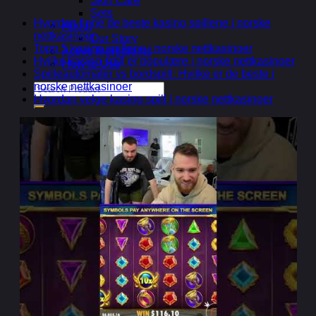
Skin Care
Sets
Hvordan finne de beste kasino spillene i norske
About
nettkasinoer
Our Story
Topp 5 kasino spillene i norske nettkasinoer
Active Ingredients
Hvilke kasino spill er populære i norske nettkasinoer
How to Use
Spilleautomater vs bordspill: Hvilke er de beste i
norske nettkasinoer
Search
Hvordan velge kasino spill i norske nettkasinoer
for:
Search
for:
0
Cart
No products in the cart.