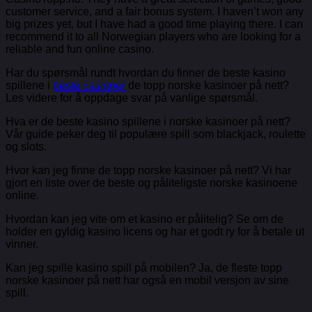
customer service, and a fair bonus system. I haven’t won any
big prizes yet, but I have had a good time playing there. I can
recommend it to all Norwegian players who are looking for a
reliable and fun online casino.
Har du spørsmål rundt hvordan du finner de beste kasino
spillene i
beste casinoer
de topp norske kasinoer på nett?
Les videre for å oppdage svar på vanlige spørsmål.
Hva er de beste kasino spillene i norske kasinoer på nett?
Vår guide peker deg til populære spill som blackjack, roulette
og slots.
Hvor kan jeg finne de topp norske kasinoer på nett? Vi har
gjort en liste over de beste og påliteligste norske kasinoene
online.
Hvordan kan jeg vite om et kasino er pålitelig? Se om de
holder en gyldig kasino licens og har et godt ry for å betale ut
vinner.
Kan jeg spille kasino spill på mobilen? Ja, de fleste topp
norske kasinoer på nett har også en mobil versjon av sine
spill.