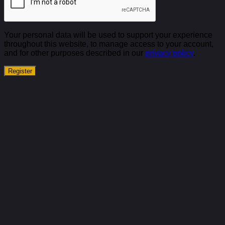
Your personal data will be used to support your experience
throughout this website, to manage access to your account,
and for other purposes described in our
privacy policy
.
Register