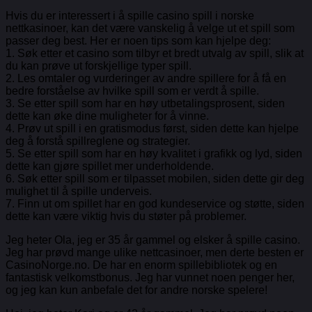
Hvis du er interessert i å spille casino spill i norske
nettkasinoer, kan det være vanskelig å velge ut et spill som
passer deg best. Her er noen tips som kan hjelpe deg:
1. Søk etter et casino som tilbyr et bredt utvalg av spill, slik at
du kan prøve ut forskjellige typer spill.
2. Les omtaler og vurderinger av andre spillere for å få en
bedre forståelse av hvilke spill som er verdt å spille.
3. Se etter spill som har en høy utbetalingsprosent, siden
dette kan øke dine muligheter for å vinne.
4. Prøv ut spill i en gratismodus først, siden dette kan hjelpe
deg å forstå spillreglene og strategier.
5. Se etter spill som har en høy kvalitet i grafikk og lyd, siden
dette kan gjøre spillet mer underholdende.
6. Søk etter spill som er tilpasset mobilen, siden dette gir deg
mulighet til å spille underveis.
7. Finn ut om spillet har en god kundeservice og støtte, siden
dette kan være viktig hvis du støter på problemer.
Jeg heter Ola, jeg er 35 år gammel og elsker å spille casino.
Jeg har prøvd mange ulike nettcasinoer, men derte besten er
CasinoNorge.no. De har en enorm spillebibliotek og en
fantastisk velkomstbonus. Jeg har vunnet noen penger her,
og jeg kan kun anbefale det for andre norske spelere!