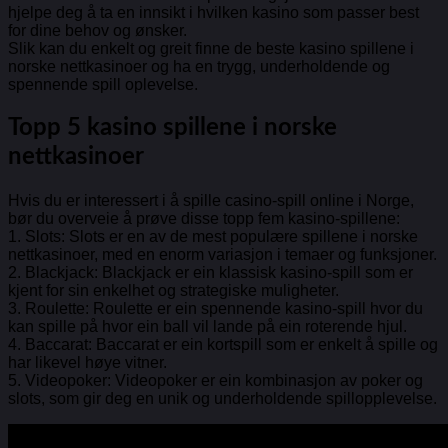
hjelpe deg å ta en innsikt i hvilken kasino som passer best
for dine behov og ønsker.
Slik kan du enkelt og greit finne de beste kasino spillene i
norske nettkasinoer og ha en trygg, underholdende og
spennende spill oplevelse.
Topp 5 kasino spillene i norske
nettkasinoer
Hvis du er interessert i å spille casino-spill online i Norge,
bør du overveie å prøve disse topp fem kasino-spillene:
1. Slots: Slots er en av de mest populære spillene i norske
nettkasinoer, med en enorm variasjon i temaer og funksjoner.
2. Blackjack: Blackjack er ein klassisk kasino-spill som er
kjent for sin enkelhet og strategiske muligheter.
3. Roulette: Roulette er ein spennende kasino-spill hvor du
kan spille på hvor ein ball vil lande på ein roterende hjul.
4. Baccarat: Baccarat er ein kortspill som er enkelt å spille og
har likevel høye vitner.
5. Videopoker: Videopoker er ein kombinasjon av poker og
slots, som gir deg en unik og underholdende spillopplevelse.