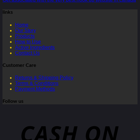
links
Home
Our Story
Products
How to Use
Active Ingredients
Contact Us
Customer Care
Returns & Shipping Policy
Terms & Conditions
Payment Methods
Follow us