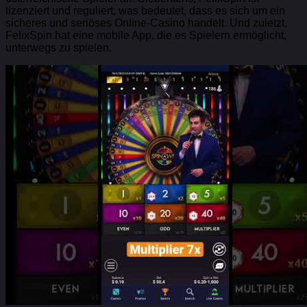
lizenziert und reguliert, was bedeutet, dass es sich um ein
sicheres und seriöses Online-Casino handelt. Und zuletzt,
FelixSpin hat eine mobile App, die es Spielern ermöglicht,
unterwegs zu spielen.