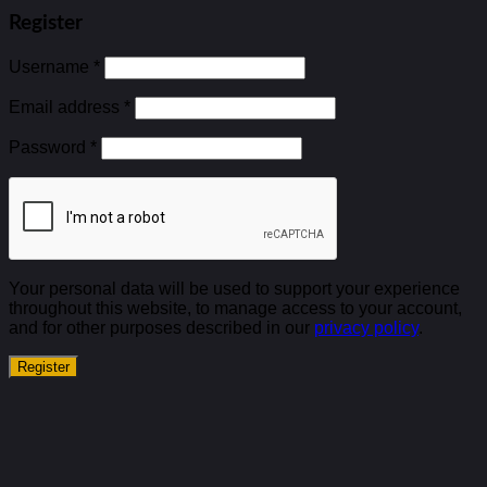
Register
Username
*
Email address
*
Password
*
Your personal data will be used to support your experience
throughout this website, to manage access to your account,
and for other purposes described in our
privacy policy
.
Register