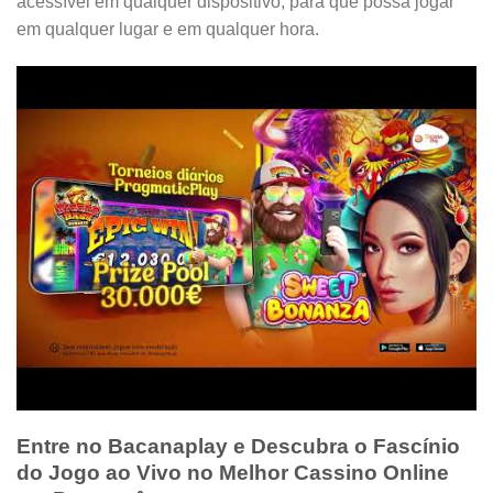
acessível em qualquer dispositivo, para que possa jogar
em qualquer lugar e em qualquer hora.
Entre no Bacanaplay e Descubra o Fascínio
do Jogo ao Vivo no Melhor Cassino Online