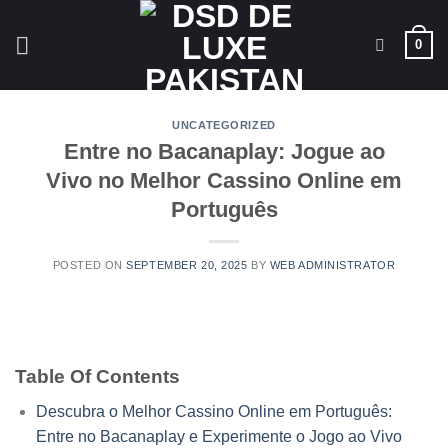
Skip
to
0
content
UNCATEGORIZED
Entre no Bacanaplay: Jogue ao
Vivo no Melhor Cassino Online em
Português
POSTED ON
SEPTEMBER 20, 2025
BY
WEB ADMINISTRATOR
Table Of Contents
Descubra o Melhor Cassino Online em Português:
Entre no Bacanaplay e Experimente o Jogo ao Vivo