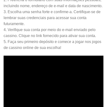
incluindo nome, endereço de e-mail e data de nascimento.
3. Escolha uma senha forte e confirme-a. Certifique-se de
lembrar suas credenciais para acessar sua conta
futuramente.
4. Verifique sua conta por meio do e-mail enviado pelo
cassino. Clique no link fornecido para ativar sua conta.
5. Faça seu primeiro depósito e comece a jogar nos jogos
de cassino online de sua escolha!