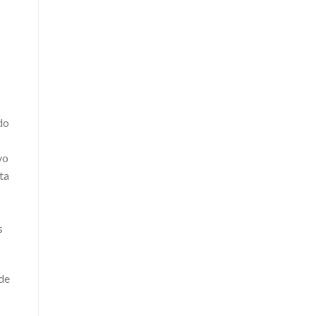
do
vo
ta
s
de