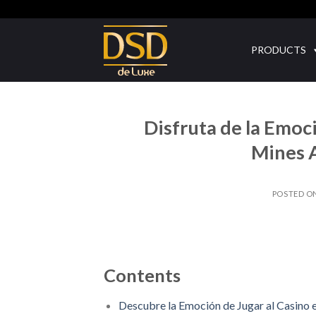
Skip
to
content
PRODUCTS
Disfruta de la Emoci
Mines 
POSTED O
Contents
Descubre la Emoción de Jugar al Casino 