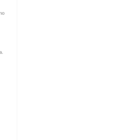
eno
a.