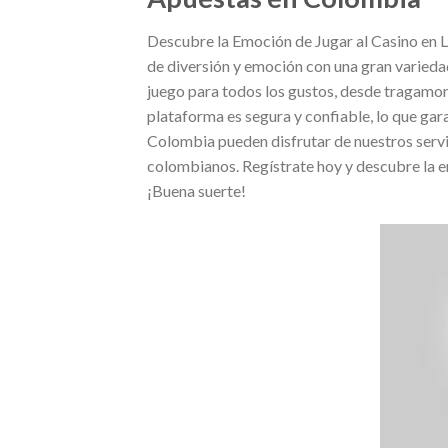
Descubre la Emoción de Jugar al Casino en 
de diversión y emoción con una gran varieda
juego para todos los gustos, desde tragamon
plataforma es segura y confiable, lo que gar
Colombia pueden disfrutar de nuestros servi
colombianos. Regístrate hoy y descubre la e
¡Buena suerte!