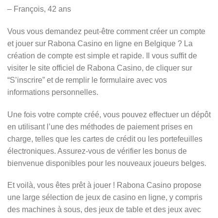
– François, 42 ans
Vous vous demandez peut-être comment créer un compte
et jouer sur Rabona Casino en ligne en Belgique ? La
création de compte est simple et rapide. Il vous suffit de
visiter le site officiel de Rabona Casino, de cliquer sur
“S’inscrire” et de remplir le formulaire avec vos
informations personnelles.
Une fois votre compte créé, vous pouvez effectuer un dépôt
en utilisant l’une des méthodes de paiement prises en
charge, telles que les cartes de crédit ou les portefeuilles
électroniques. Assurez-vous de vérifier les bonus de
bienvenue disponibles pour les nouveaux joueurs belges.
Et voilà, vous êtes prêt à jouer ! Rabona Casino propose
une large sélection de jeux de casino en ligne, y compris
des machines à sous, des jeux de table et des jeux avec