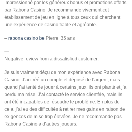
impressionné par les généreux bonus et promotions offerts
par Rabona Casino. Je recommande vivement cet
établissement de jeu en ligne à tous ceux qui cherchent
une expérience de casino fiable et agréable.
–
rabona casino be
Pierre, 35 ans
—
Negative review from a dissatisfied customer:
Je suis vraiment déçu de mon expérience avec Rabona
Casino. J’ai créé un compte et déposé de l’argent, mais
quand j’ai tenté de jouer à certains jeux, ils ont planté et j’ai
perdu ma mise. J’ai contacté le service clientèle, mais ils
ont été incapables de résoudre le problème. En plus de
cela, j’ai eu des difficultés à retirer mes gains en raison de
exigences de mise trop élevées. Je ne recommande pas
Rabona Casino à d’autres joueurs.