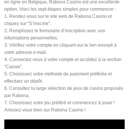
en ligne en Belgique, Rabona Casino est une excellente
option. Voici les sept étapes simples pour commencer :
1. Rendez-vous sur le site web de Rabona Casino et
cliquez sur “S’inscrire”.
2. Remplissez le formulaire d’inscription avec vos
informations personnelles.
3. Vérifiez votre compte en cliquant sur le lien envoyé à
votre adresse e-mail.
4. Connectez-vous à votre compte et accédez à la section
“Caisse”.
5. Choisissez votre méthode de paiement préférée et
effectuez un dépôt.
6. Consultez la large sélection de jeux de casino proposés
par Rabona.
7. Choisissez votre jeu préféré et commencez à jouer !
Amusez-vous bien sur Rabona Casino !