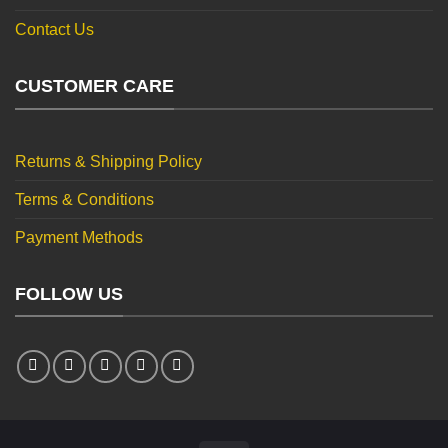
Contact Us
CUSTOMER CARE
Returns & Shipping Policy
Terms & Conditions
Payment Methods
FOLLOW US