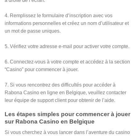
à droite de l’écran.
4. Remplissez le formulaire d’inscription avec vos
informations personnelles et créez un nom d’utilisateur et
un mot de passe uniques.
5. Vérifiez votre adresse e-mail pour activer votre compte.
6. Connectez-vous à votre compte et accédez à la section
“Casino” pour commencer à jouer.
7. Si vous rencontrez des difficultés pour accéder à
Rabona Casino en ligne en Belgique, veuillez contacter
leur équipe de support client pour obtenir de l’aide.
Les étapes simples pour commencer à jouer
sur Rabona Casino en Belgique
Si vous cherchez à vous lancer dans l’aventure du casino