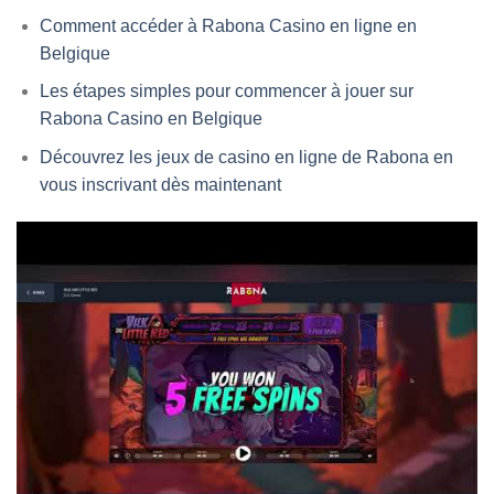
Comment accéder à Rabona Casino en ligne en
Belgique
Les étapes simples pour commencer à jouer sur
Rabona Casino en Belgique
Découvrez les jeux de casino en ligne de Rabona en
vous inscrivant dès maintenant