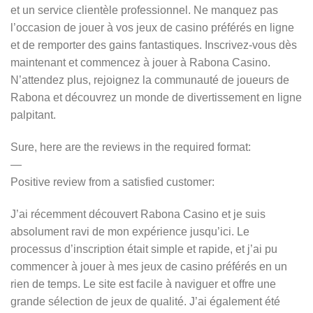
et un service clientèle professionnel. Ne manquez pas
l’occasion de jouer à vos jeux de casino préférés en ligne
et de remporter des gains fantastiques. Inscrivez-vous dès
maintenant et commencez à jouer à Rabona Casino.
N’attendez plus, rejoignez la communauté de joueurs de
Rabona et découvrez un monde de divertissement en ligne
palpitant.
Sure, here are the reviews in the required format:
—
Positive review from a satisfied customer:
J’ai récemment découvert Rabona Casino et je suis
absolument ravi de mon expérience jusqu’ici. Le
processus d’inscription était simple et rapide, et j’ai pu
commencer à jouer à mes jeux de casino préférés en un
rien de temps. Le site est facile à naviguer et offre une
grande sélection de jeux de qualité. J’ai également été