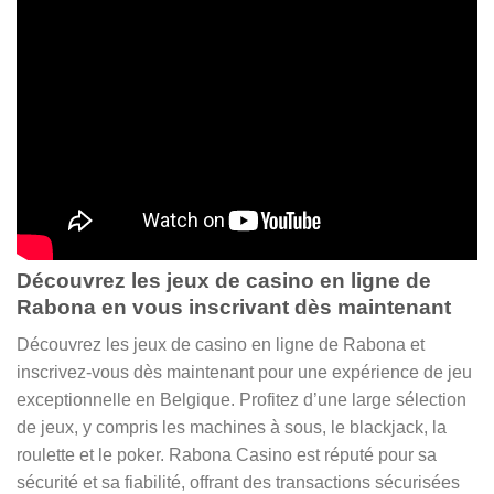
Découvrez les jeux de casino en ligne de
Rabona en vous inscrivant dès maintenant
Découvrez les jeux de casino en ligne de Rabona et
inscrivez-vous dès maintenant pour une expérience de jeu
exceptionnelle en Belgique. Profitez d’une large sélection
de jeux, y compris les machines à sous, le blackjack, la
roulette et le poker. Rabona Casino est réputé pour sa
sécurité et sa fiabilité, offrant des transactions sécurisées