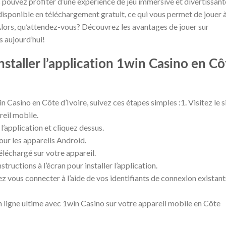
pouvez profiter d’une expérience de jeu immersive et divertissant
 disponible en téléchargement gratuit, ce qui vous permet de jouer 
Alors, qu’attendez-vous? Découvrez les avantages de jouer sur
s aujourd’hui!
staller l’application 1win Casino en Cô
in Casino en Côte d’Ivoire, suivez ces étapes simples :1. Visitez le s
reil mobile.
’application et cliquez dessus.
our les appareils Android.
téléchargé sur votre appareil.
structions à l’écran pour installer l’application.
vez vous connecter à l’aide de vos identifiants de connexion existant
en ligne ultime avec 1win Casino sur votre appareil mobile en Côte