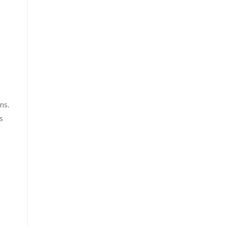
ns.
s