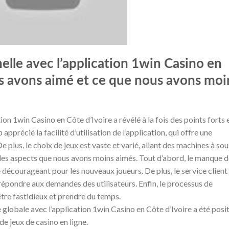
lle avec l’application 1win Casino en
us avons aimé et ce que nous avons moi
on 1win Casino en Côte d’Ivoire a révélé à la fois des points forts 
précié la facilité d’utilisation de l’application, qui offre une
De plus, le choix de jeux est vaste et varié, allant des machines à sou
a des aspects que nous avons moins aimés. Tout d’abord, le manque 
 décourageant pour les nouveaux joueurs. De plus, le service client
 répondre aux demandes des utilisateurs. Enfin, le processus de
 être fastidieux et prendre du temps.
 globale avec l’application 1win Casino en Côte d’Ivoire a été posi
e jeux de casino en ligne.