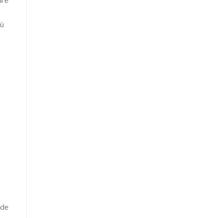
où
 de