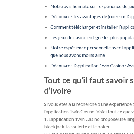
Notre avis honnête sur l’expérience de je
Découvrez les avantages de jouer sur l’ap
Comment télécharger et installer l’applic
Les jeux de casino en ligne les plus popula
Notre expérience personnelle avec l’appli
que nous avons moins aimé
Découvrez l’application 1win Casino : Avi
Tout ce qu’il faut savoir
d’Ivoire
Si vous êtes à la recherche d’une expérience 
l’application 1win Casino. Voici tout ce que 
1. L’application 1win Casino propose une larg
blackjack, la roulette et le poker.
2. Vous pouvez jouer à des jeux en direct av