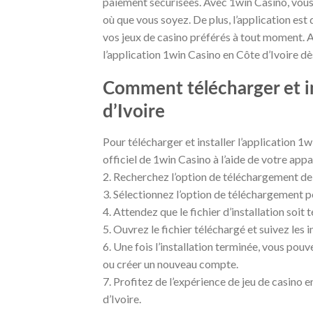
paiement sécurisées. Avec 1win Casino, vous 
où que vous soyez. De plus, l’application est
vos jeux de casino préférés à tout moment. 
l’application 1win Casino en Côte d’Ivoire dè
Comment télécharger et in
d’Ivoire
Pour télécharger et installer l’application 1w
officiel de 1win Casino à l’aide de votre appa
2. Recherchez l’option de téléchargement de l
3. Sélectionnez l’option de téléchargement p
4. Attendez que le fichier d’installation soit 
5. Ouvrez le fichier téléchargé et suivez les in
6. Une fois l’installation terminée, vous pou
ou créer un nouveau compte.
7. Profitez de l’expérience de jeu de casino 
d’Ivoire.