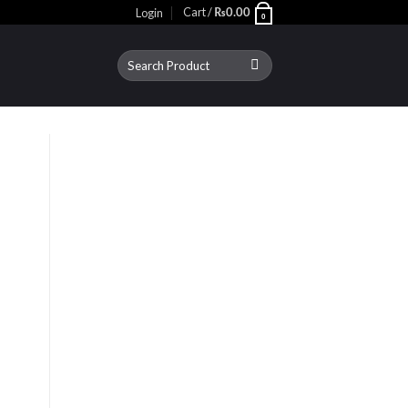
Cart /
Login
₨
0.00
0
Search
for: