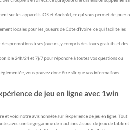
ment sur les appareils iOS et Android, ce qui vous permet de jouer 
nt locales pour les joueurs de Côte d’Ivoire, ce qui facilite les
t des promotions à ses joueurs, y compris des tours gratuits et des
isponible 24h/24 et 7j/7 pour répondre à toutes vos questions ou
t réglementée, vous pouvez donc être sûr que vos informations
expérience de jeu en ligne avec 1win
 et voici notre avis honnête sur l’expérience de jeu en ligne. Tout
nante, avec une large gamme de machines à sous, de jeux de table et