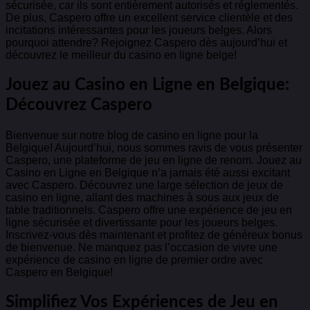
sécurisée, car ils sont entièrement autorisés et réglementés.
De plus, Caspero offre un excellent service clientèle et des
incitations intéressantes pour les joueurs belges. Alors
pourquoi attendre? Rejoignez Caspero dès aujourd’hui et
découvrez le meilleur du casino en ligne belge!
Jouez au Casino en Ligne en Belgique:
Découvrez Caspero
Bienvenue sur notre blog de casino en ligne pour la
Belgique! Aujourd’hui, nous sommes ravis de vous présenter
Caspero, une plateforme de jeu en ligne de renom. Jouez au
Casino en Ligne en Belgique n’a jamais été aussi excitant
avec Caspero. Découvrez une large sélection de jeux de
casino en ligne, allant des machines à sous aux jeux de
table traditionnels. Caspero offre une expérience de jeu en
ligne sécurisée et divertissante pour les joueurs belges.
Inscrivez-vous dès maintenant et profitez de généreux bonus
de bienvenue. Ne manquez pas l’occasion de vivre une
expérience de casino en ligne de premier ordre avec
Caspero en Belgique!
Simplifiez Vos Expériences de Jeu en