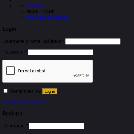
Contact
08:00 - 17:00
+92 (042) 35468561
Login
Username or email address
*
Password
*
Remember me
Log in
Lost your password?
Register
Username
*