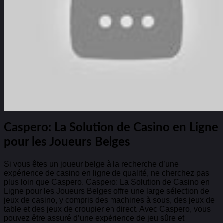
Caspero: La Solution de Casino en Ligne
pour les Joueurs Belges
Si vous êtes un joueur belge à la recherche d’une
expérience de casino en ligne de qualité, ne cherchez pas
plus loin que Caspero. Caspero: La Solution de Casino en
Ligne pour les Joueurs Belges offre une large sélection de
jeux de casino, y compris des machines à sous, des jeux de
table et des jeux de croupier en direct. Avec Caspero, vous
pouvez être assuré d’une expérience de jeu sûre et