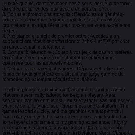
jeux de qualité, dont des machines à sous, des jeux de table,
du vidéo poker et des jeux avec croupiers en direct.
3. Bonus et promotions attractifs : Bénéficiez de généreux
bonus de bienvenue, de tours gratuits et d’autres offres
promotionnelles régulières pour maximiser votre expérience
de jeu.
4. Assistance clientèle de premier ordre : Accédez à un
support client réactif et professionnel 24h/24 et 7j/7 par chat
en direct, e-mail et téléphone.
5. Compatibilité mobile : Jouez à vos jeux de casino préférés
en déplacement grâce à une plateforme entièrement
optimisée pour les appareils mobiles.
6. Méthodes de paiement variées : Déposez et retirez des
fonds en toute simplicité en utilisant une large gamme de
méthodes de paiement sécurisées et fiables.
I had the pleasure of trying out Caspero, the online casino
platform specifically tailored for Belgian players. As a
seasoned casino enthusiast, I must say that I was impressed
with the simplicity and user-friendliness of the platform. The
games loaded quickly, and the graphics were top-notch. I
particularly enjoyed the live dealer games, which added an
extra layer of excitement to my gaming experience. I highly
recommend Caspero to anyone looking for a reliable and
enjoyable online casino platform in Belgium. Merci, Caspero,