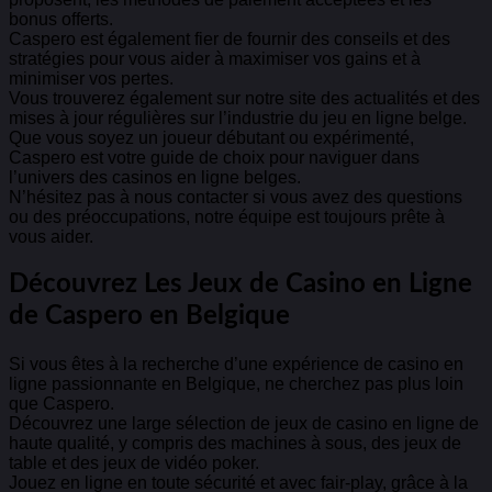
bonus offerts.
Caspero est également fier de fournir des conseils et des
stratégies pour vous aider à maximiser vos gains et à
minimiser vos pertes.
Vous trouverez également sur notre site des actualités et des
mises à jour régulières sur l’industrie du jeu en ligne belge.
Que vous soyez un joueur débutant ou expérimenté,
Caspero est votre guide de choix pour naviguer dans
l’univers des casinos en ligne belges.
N’hésitez pas à nous contacter si vous avez des questions
ou des préoccupations, notre équipe est toujours prête à
vous aider.
Découvrez Les Jeux de Casino en Ligne
de Caspero en Belgique
Si vous êtes à la recherche d’une expérience de casino en
ligne passionnante en Belgique, ne cherchez pas plus loin
que Caspero.
Découvrez une large sélection de jeux de casino en ligne de
haute qualité, y compris des machines à sous, des jeux de
table et des jeux de vidéo poker.
Jouez en ligne en toute sécurité et avec fair-play, grâce à la