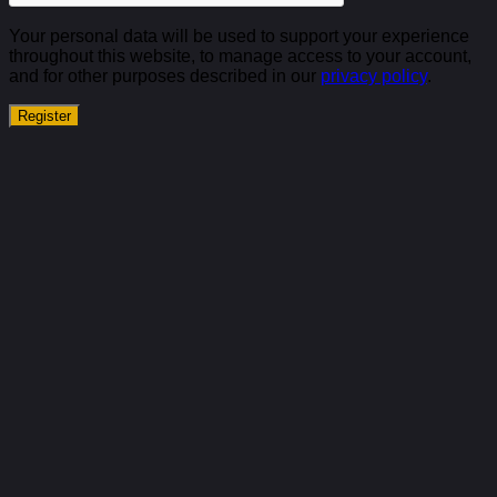
Your personal data will be used to support your experience
throughout this website, to manage access to your account,
and for other purposes described in our
privacy policy
.
Register