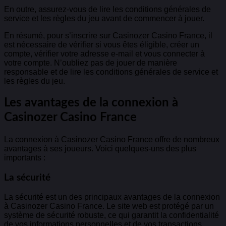
En outre, assurez-vous de lire les conditions générales de
service et les règles du jeu avant de commencer à jouer.
En résumé, pour s’inscrire sur Casinozer Casino France, il
est nécessaire de vérifier si vous êtes éligible, créer un
compte, vérifier votre adresse e-mail et vous connecter à
votre compte. N’oubliez pas de jouer de manière
responsable et de lire les conditions générales de service et
les règles du jeu.
Les avantages de la connexion à
Casinozer Casino France
La connexion à Casinozer Casino France offre de nombreux
avantages à ses joueurs. Voici quelques-uns des plus
importants :
La sécurité
La sécurité est un des principaux avantages de la connexion
à Casinozer Casino France. Le site web est protégé par un
système de sécurité robuste, ce qui garantit la confidentialité
de vos informations personnelles et de vos transactions.