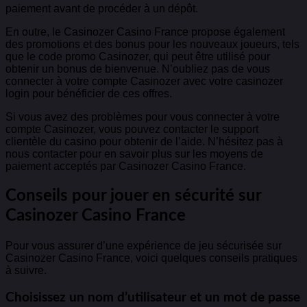
paiement avant de procéder à un dépôt.
En outre, le Casinozer Casino France propose également
des promotions et des bonus pour les nouveaux joueurs, tels
que le code promo Casinozer, qui peut être utilisé pour
obtenir un bonus de bienvenue. N’oubliez pas de vous
connecter à votre compte Casinozer avec votre casinozer
login pour bénéficier de ces offres.
Si vous avez des problèmes pour vous connecter à votre
compte Casinozer, vous pouvez contacter le support
clientèle du casino pour obtenir de l’aide. N’hésitez pas à
nous contacter pour en savoir plus sur les moyens de
paiement acceptés par Casinozer Casino France.
Conseils pour jouer en sécurité sur
Casinozer Casino France
Pour vous assurer d’une expérience de jeu sécurisée sur
Casinozer Casino France, voici quelques conseils pratiques
à suivre.
Choisissez un nom d’utilisateur et un mot de passe