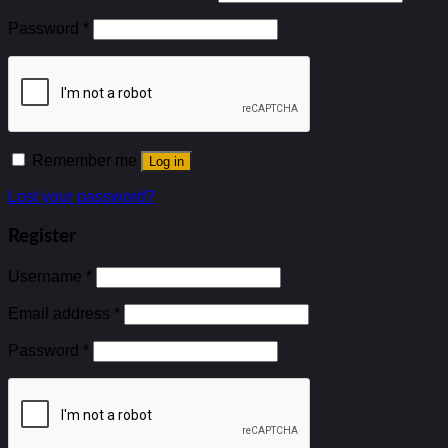
Password
*
Remember me
Log in
Lost your password?
Register
Username
*
Email address
*
Password
*