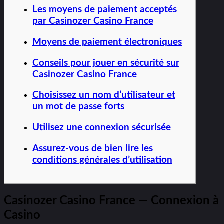
Les moyens de paiement acceptés
par Casinozer Casino France
Moyens de paiement électroniques
Conseils pour jouer en sécurité sur
Casinozer Casino France
Choisissez un nom d’utilisateur et
un mot de passe forts
Utilisez une connexion sécurisée
Assurez-vous de bien lire les
conditions générales d’utilisation
Casinozer Casino France — Connexion à
Casino