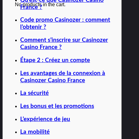
Qu’est-ce que Casinozer Casino
No products in the cart.
France ?
Code promo Casinozer : comment
l’obtenir ?
Comment s’inscrire sur Casinozer
Casino France ?
Étape 2 : Créez un compte
Les avantages de la connexion à
Casinozer Casino France
La sécurité
Les bonus et les promotions
L’expérience de jeu
La mobilité