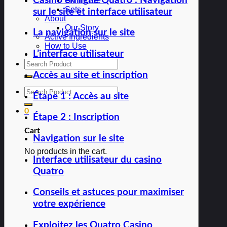
Casino en ligne Quatro : Navigation
Skin Care
Sets
sur le site et interface utilisateur
About
Our Story
La navigation sur le site
Active Ingredients
How to Use
L’interface utilisateur
Search
for:
Accès au site et inscription
Search
Étape 1 : Accès au site
for:
0
Étape 2 : Inscription
Cart
Navigation sur le site
No products in the cart.
Interface utilisateur du casino
Quatro
Conseils et astuces pour maximiser
votre expérience
Exploitez les Quatro Casino