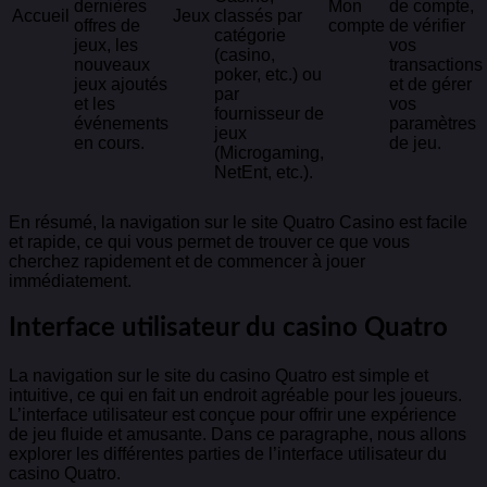
dernières
Mon
de compte,
Accueil
Jeux
classés par
offres de
compte
de vérifier
catégorie
jeux, les
vos
(casino,
nouveaux
transactions
poker, etc.) ou
jeux ajoutés
et de gérer
par
et les
vos
fournisseur de
événements
paramètres
jeux
en cours.
de jeu.
(Microgaming,
NetEnt, etc.).
En résumé, la navigation sur le site Quatro Casino est facile
et rapide, ce qui vous permet de trouver ce que vous
cherchez rapidement et de commencer à jouer
immédiatement.
Interface utilisateur du casino Quatro
La navigation sur le site du casino Quatro est simple et
intuitive, ce qui en fait un endroit agréable pour les joueurs.
L’interface utilisateur est conçue pour offrir une expérience
de jeu fluide et amusante. Dans ce paragraphe, nous allons
explorer les différentes parties de l’interface utilisateur du
casino Quatro.