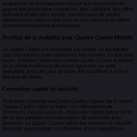
programme de récompenses exclusif qui vous permet de
gagner des points pour chaque jeu, des cashback, des offres
spéciales et bien plus encore. Assurez-vous de vérifier
régulièrement votre compte pour ne pas manquer les offres
promotionnelles et les récompenses.
Profitez de la mobilité avec Quatro Casino Mobile
Le Quatro Casino est disponible sur mobile, ce qui signifie
que vous pouvez jouer partout et à tout moment, où que vous
soyez. Installez l’application mobile Quatro Casino et profitez
de la même expérience de jeu en ligne que sur votre
ordinateur, avec des jeux de table, des machines à sous et
des jeux de loterie.
Connexion rapide et sécurité
Pour vous connecter au Quatro Casino, cliquez sur le bouton
“Quatro Casino login” et entrez vos informations de
connexion. Assurez-vous de choisir une mot de passe fort et
de ne pas partager vos informations de connexion avec
personne. Le Quatro Casino utilise des mesures de sécurité
de pointe pour protéger vos données et vos transactions.