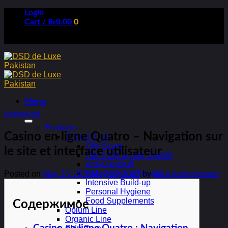
Skip
Login
to
Cart /
₨
0.00
0
content
No products in the cart.
Menu
Uncategorized
Products
Casino en ligne Quatro – Navigation sur
Classic Line
Oily Scalp
le site et interface utilisateur
Hair Loss & Hair Growth
Anti-Dandruff
Hair Growth & Repair
Posted on
May 23, 2025
May 23, 2025
by
Web Administrator
Intensive Build-up
Personal Hygiene
Food Supplements
Содержимое
Opium Line
Organic Line