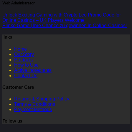
Web Administrator
Unlock Exciting Gaming with Crypto Leo Promo Code for
Online Casinos – UK Players Welcome
Plinko Game | Ihre Chance zu gewinnen in Online-Casinos!
links
Home
Our Story
Products
How to Use
Active Ingredients
Contact Us
Customer Care
Returns & Shipping Policy
Terms & Conditions
Payment Methods
Follow us