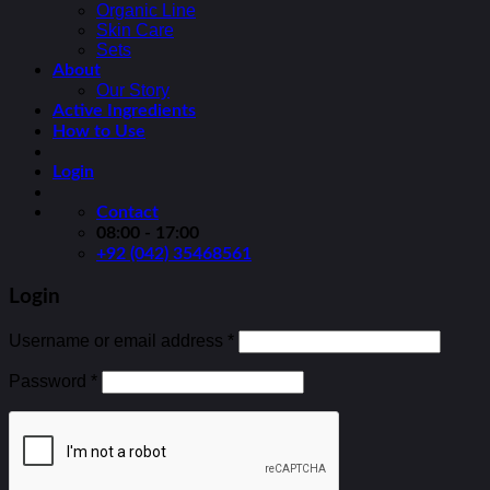
Organic Line
Skin Care
Sets
About
Our Story
Active Ingredients
How to Use
Login
Contact
08:00 - 17:00
+92 (042) 35468561
Login
Username or email address
*
Password
*