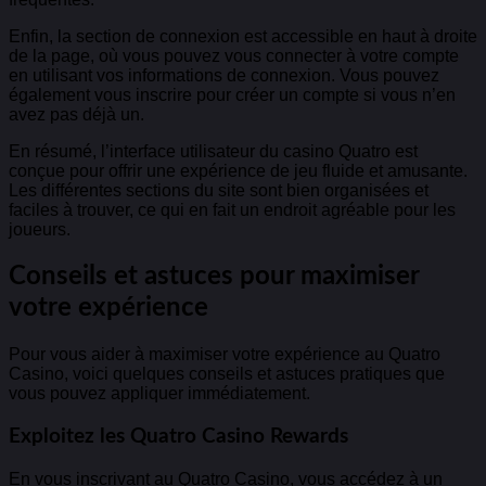
Enfin, la section de connexion est accessible en haut à droite
de la page, où vous pouvez vous connecter à votre compte
en utilisant vos informations de connexion. Vous pouvez
également vous inscrire pour créer un compte si vous n’en
avez pas déjà un.
En résumé, l’interface utilisateur du casino Quatro est
conçue pour offrir une expérience de jeu fluide et amusante.
Les différentes sections du site sont bien organisées et
faciles à trouver, ce qui en fait un endroit agréable pour les
joueurs.
Conseils et astuces pour maximiser
votre expérience
Pour vous aider à maximiser votre expérience au Quatro
Casino, voici quelques conseils et astuces pratiques que
vous pouvez appliquer immédiatement.
Exploitez les Quatro Casino Rewards
En vous inscrivant au Quatro Casino, vous accédez à un