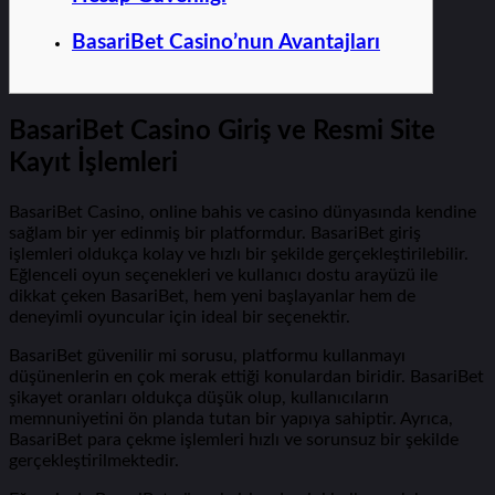
BasariBet Casino’nun Avantajları
BasariBet Casino Giriş ve Resmi Site
Kayıt İşlemleri
BasariBet Casino, online bahis ve casino dünyasında kendine
sağlam bir yer edinmiş bir platformdur. BasariBet giriş
işlemleri oldukça kolay ve hızlı bir şekilde gerçekleştirilebilir.
Eğlenceli oyun seçenekleri ve kullanıcı dostu arayüzü ile
dikkat çeken BasariBet, hem yeni başlayanlar hem de
deneyimli oyuncular için ideal bir seçenektir.
BasariBet güvenilir mi sorusu, platformu kullanmayı
düşünenlerin en çok merak ettiği konulardan biridir. BasariBet
şikayet oranları oldukça düşük olup, kullanıcıların
memnuniyetini ön planda tutan bir yapıya sahiptir. Ayrıca,
BasariBet para çekme işlemleri hızlı ve sorunsuz bir şekilde
gerçekleştirilmektedir.