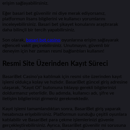
erişim sağlayabilirsiniz.
Eğer basari bet güvenilir mi diye merak ediyorsanız,
platformun lisans bilgilerini ve kullanıcı yorumlarını
inceleyebilirsiniz. Basari bet şikayet konularını araştırarak
daha bilinçli bir tercih yapabilirsiniz.
Son olarak,
basari bet casino
oyunlarına erişim sağlayarak
eğlenceli vakit geçirebilirsiniz. Unutmayın, güvenli bir
deneyim için her zaman resmi bağlantıları kullanın!
Resmi Site Üzerinden Kayıt Süreci
BasariBet Casino’ya katılmak için resmi site üzerinden kayıt
işlemi oldukça kolay ve hızlıdır. BasariBet güncel giriş adresine
ulaşarak, “Kayıt Ol” butonuna tıklayıp gerekli bilgilerinizi
doldurmanız yeterlidir. Bu adımda, kullanıcı adı, şifre ve
iletişim bilgilerinizi girmeniz gerekmektedir.
Kayıt işlemi tamamlandıktan sonra, BasariBet giriş yaparak
hesabınıza erişebilirsiniz. Platformun sunduğu çeşitli oyunlara
katılabilir ve BasariBet para çekme işlemlerinizi güvenle
gerçekleştirebilirsiniz. Ayrıca, BasariBet güvenilir mi sorusuna