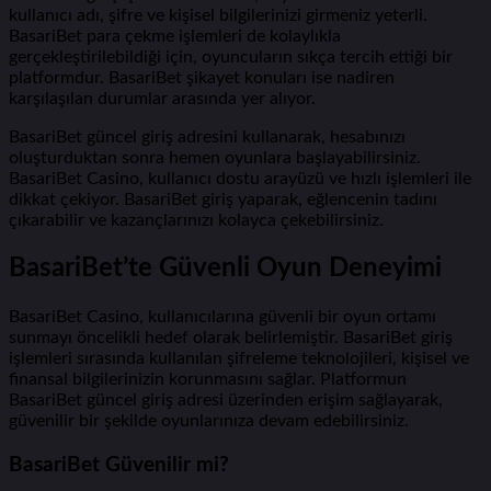
kullanıcı adı, şifre ve kişisel bilgilerinizi girmeniz yeterli.
BasariBet para çekme işlemleri de kolaylıkla
gerçekleştirilebildiği için, oyuncuların sıkça tercih ettiği bir
platformdur. BasariBet şikayet konuları ise nadiren
karşılaşılan durumlar arasında yer alıyor.
BasariBet güncel giriş adresini kullanarak, hesabınızı
oluşturduktan sonra hemen oyunlara başlayabilirsiniz.
BasariBet Casino, kullanıcı dostu arayüzü ve hızlı işlemleri ile
dikkat çekiyor. BasariBet giriş yaparak, eğlencenin tadını
çıkarabilir ve kazançlarınızı kolayca çekebilirsiniz.
BasariBet’te Güvenli Oyun Deneyimi
BasariBet Casino, kullanıcılarına güvenli bir oyun ortamı
sunmayı öncelikli hedef olarak belirlemiştir. BasariBet giriş
işlemleri sırasında kullanılan şifreleme teknolojileri, kişisel ve
finansal bilgilerinizin korunmasını sağlar. Platformun
BasariBet güncel giriş adresi üzerinden erişim sağlayarak,
güvenilir bir şekilde oyunlarınıza devam edebilirsiniz.
BasariBet Güvenilir mi?