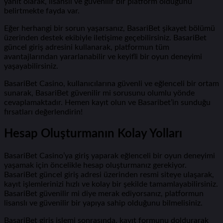
yanıt olarak, lisanslı ve güvenilir bir platform olduğunu
belirtmekte fayda var.
Eğer herhangi bir sorun yaşarsanız, BasariBet şikayet bölümü
üzerinden destek ekibiyle iletişime geçebilirsiniz. BasariBet
güncel giriş adresini kullanarak, platformun tüm
avantajlarından yararlanabilir ve keyifli bir oyun deneyimi
yaşayabilirsiniz.
BasariBet Casino, kullanıcılarına güvenli ve eğlenceli bir ortam
sunarak, BasariBet güvenilir mi sorusunu olumlu yönde
cevaplamaktadır. Hemen kayıt olun ve Basaribet’in sunduğu
fırsatları değerlendirin!
Hesap Oluşturmanın Kolay Yolları
BasariBet Casino’ya giriş yaparak eğlenceli bir oyun deneyimi
yaşamak için öncelikle hesap oluşturmanız gerekiyor.
BasariBet güncel giriş adresi üzerinden resmi siteye ulaşarak,
kayıt işlemlerinizi hızlı ve kolay bir şekilde tamamlayabilirsiniz.
BasariBet güvenilir mi diye merak ediyorsanız, platformun
lisanslı ve güvenilir bir yapıya sahip olduğunu bilmelisiniz.
BasariBet giriş işlemi sonrasında, kayıt formunu doldurarak