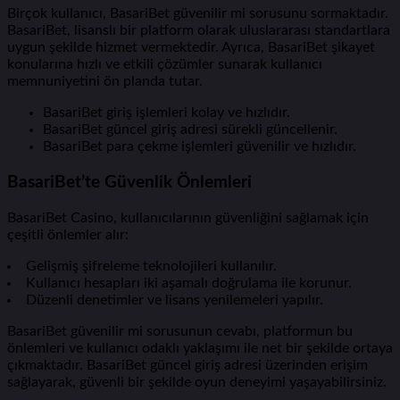
Birçok kullanıcı, BasariBet güvenilir mi sorusunu sormaktadır.
BasariBet, lisanslı bir platform olarak uluslararası standartlara
uygun şekilde hizmet vermektedir. Ayrıca, BasariBet şikayet
konularına hızlı ve etkili çözümler sunarak kullanıcı
memnuniyetini ön planda tutar.
BasariBet giriş işlemleri kolay ve hızlıdır.
BasariBet güncel giriş adresi sürekli güncellenir.
BasariBet para çekme işlemleri güvenilir ve hızlıdır.
BasariBet’te Güvenlik Önlemleri
BasariBet Casino, kullanıcılarının güvenliğini sağlamak için
çeşitli önlemler alır:
Gelişmiş şifreleme teknolojileri kullanılır.
Kullanıcı hesapları iki aşamalı doğrulama ile korunur.
Düzenli denetimler ve lisans yenilemeleri yapılır.
BasariBet güvenilir mi sorusunun cevabı, platformun bu
önlemleri ve kullanıcı odaklı yaklaşımı ile net bir şekilde ortaya
çıkmaktadır. BasariBet güncel giriş adresi üzerinden erişim
sağlayarak, güvenli bir şekilde oyun deneyimi yaşayabilirsiniz.