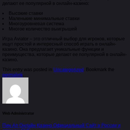
делают ее популярной в онлайн-казино:
Высокие ставки
Маленькие минимальные ставки
Многоуровневая система
Многое количество выигрышей
Игра Aviator – это отличный выбор для игроков, которые
ищут простой и интересный способ играть в онлайн-
казино. Она предлагает уникальные функции и
преимущества, которые делают ее популярной в онлайн-
казино.
This entry was posted in
Uncategorized
. Bookmark the
permalink
.
Web Administrator
Пин Ап Онлайн Казино Официальный Сайт в России и