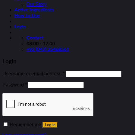
Our Story
Active Ingredients
How to Use
Login
Contact
08:00 - 17:00
+92 (042) 35468561
Login
Username or email address
*
Password
*
Remember me
Log in