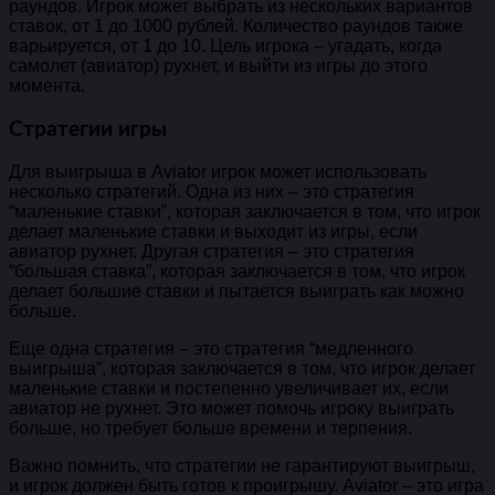
раундов. Игрок может выбрать из нескольких вариантов
ставок, от 1 до 1000 рублей. Количество раундов также
варьируется, от 1 до 10. Цель игрока – угадать, когда
самолет (авиатор) рухнет, и выйти из игры до этого
момента.
Стратегии игры
Для выигрыша в Aviator игрок может использовать
несколько стратегий. Одна из них – это стратегия
“маленькие ставки”, которая заключается в том, что игрок
делает маленькие ставки и выходит из игры, если
авиатор рухнет. Другая стратегия – это стратегия
“большая ставка”, которая заключается в том, что игрок
делает большие ставки и пытается выиграть как можно
больше.
Еще одна стратегия – это стратегия “медленного
выигрыша”, которая заключается в том, что игрок делает
маленькие ставки и постепенно увеличивает их, если
авиатор не рухнет. Это может помочь игроку выиграть
больше, но требует больше времени и терпения.
Важно помнить, что стратегии не гарантируют выигрыш,
и игрок должен быть готов к проигрышу. Aviator – это игра