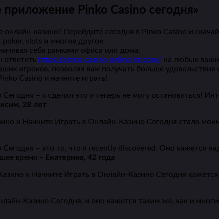
е приложение Pinko Casino сегодня»
 онлайн-казино? Перейдите сегодня в Pinko Casino и скача
oker, slots и многое другое.
ничивая себя рамками офиса или дома.
ы ответить
https://pinco-casino-online-kz.com/
на любые ваши
аших игроков, позволяя вам получать больше удовольствия 
nko Casino и начните играть!
Сегодня – я сделал это и теперь не могу остановиться! Ин
ксим, 28 лет
зино и Начните Играть в Онлайн-Казино Сегодня стало мои
Сегодня – это то, что я recently discovered. Оно кажется
йшее время –
Екатерина, 42 года
 Казино и Начните Играть в Онлайн-Казино Сегодня кажется 
лайн-Казино Сегодня, и оно кажется таким же, как и многие