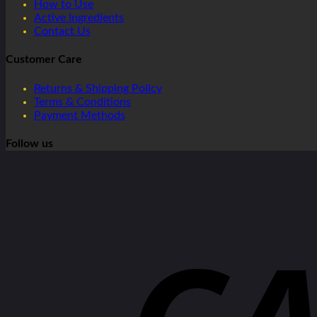
How to Use
Active Ingredients
Contact Us
Customer Care
Returns & Shipping Policy
Terms & Conditions
Payment Methods
Follow us