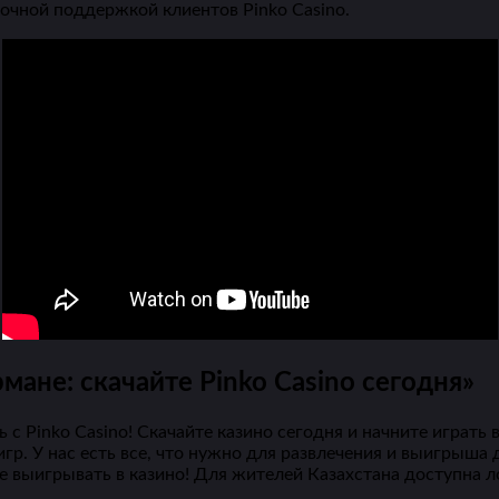
точной поддержкой клиентов Pinko Casino.
ане: скачайте Pinko Casino сегодня»
 с Pinko Casino! Скачайте казино сегодня и начните играт
игр. У нас есть все, что нужно для развлечения и выигрыша 
те выигрывать в казино! Для жителей Казахстана доступна л