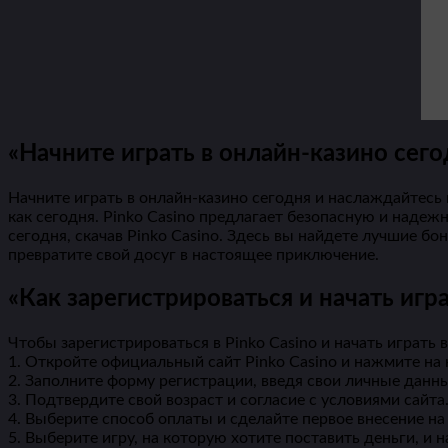
«Начните играть в онлайн-казино сегод
Начните играть в онлайн-казино сегодня и наслаждайтесь 
как сегодня. Pinko Casino предлагает безопасную и наде
сегодня, скачав Pinko Casino. Здесь вы найдете лучшие бо
превратите свой досуг в настоящее приключение.
«Как зарегистрироваться и начать игра
Чтобы зарегистрироваться в Pinko Casino и начать играть 
1. Откройте официальный сайт Pinko Casino и нажмите на 
2. Заполните форму регистрации, введя свои личные данны
3. Подтвердите свой возраст и согласие с условиями сайта
4. Выберите способ оплаты и сделайте первое внесение на 
5. Выберите игру, на которую хотите поставить деньги, и н