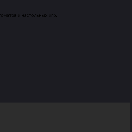
томатов и настольных игр.