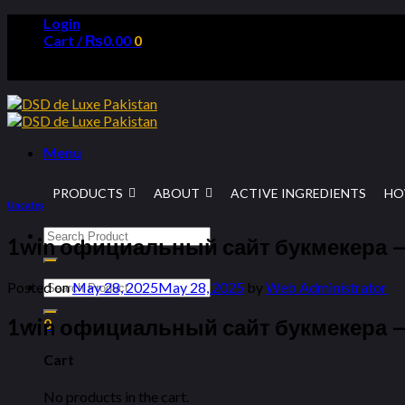
Skip
Login
to
Cart /
₨
0.00
0
content
No products in the cart.
Menu
PRODUCTS
ABOUT
ACTIVE INGREDIENTS
HO
Uncategorized
Search
1win официальный сайт букмекера —
for:
Search
Posted on
May 28, 2025
May 28, 2025
by
Web Administrator
for:
1win официальный сайт букмекера —
0
Cart
No products in the cart.