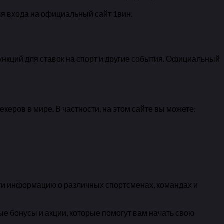
для входа на официальный сайт 1вин.
ункций для ставок на спорт и другие события. Официальный
еров в мире. В частности, на этом сайте вы можете:
айти информацию о различных спортсменах, командах и
ые бонусы и акции, которые помогут вам начать свою