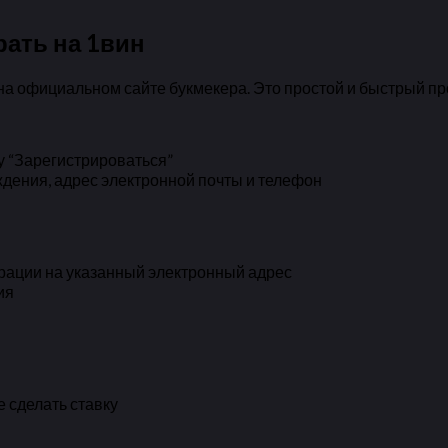
рать на 1вин
на официальном сайте букмекера. Это простой и быстрый про
у “Зарегистрироваться”
ждения, адрес электронной почты и телефон
рации на указанный электронный адрес
ия
е сделать ставку