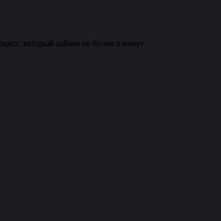
цесс, который займет не более 5 минут.