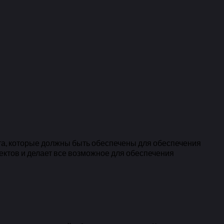
кта, которые должны быть обеспечены для обеспечения
ектов и делает все возможное для обеспечения