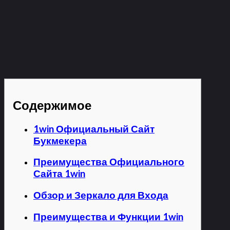
Содержимое
1win Официальный Сайт
Букмекера
Преимущества Официального
Сайта 1win
Обзор и Зеркало для Входа
Преимущества и Функции 1win