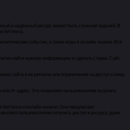
рный и надежный ресурс может быть сложной задачей. В
е беттинга.
политические события, а также игры в онлайн-казино. Вся
легко найти нужную информацию и сделать ставки. Сайт
овка сайта в их регионе или ограничения на доступ к нему.
 или IP-адрес. Это позволяет пользователям получить
 беттинга и онлайн-казино. Они предлагают
озволяет пользователям получить доступ к ресурсу, даже