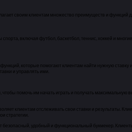
едлагает своим клиентам множество преимуществ и функций д
спорта, включая футбол, баскетбол, теннис, хоккей и многие
функций, которые помогают клиентам найти нужную ставку и
тавки и управлять ими.
 чтобы помочь им начать играть и получать максимальную вы
воляет клиентам отслеживать свои ставки и результаты. Кли
ои стратегии.
щут безопасный, удобный и функциональный букмекер. Клиент