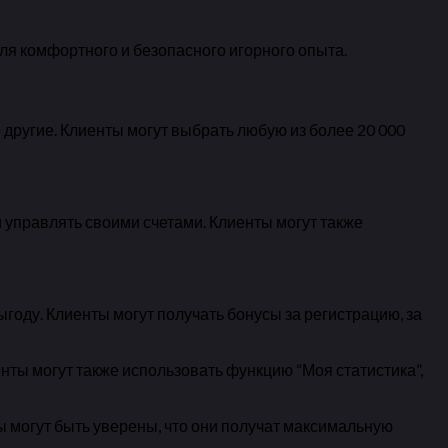
ля комфортного и безопасного игорного опыта.
 другие. Клиенты могут выбрать любую из более 20 000
 управлять своими счетами. Клиенты могут также
году. Клиенты могут получать бонусы за регистрацию, за
енты могут также использовать функцию “Моя статистика”,
ы могут быть уверены, что они получат максимальную